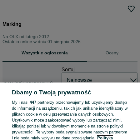
Marking
Na OLX od
lutego 2012
Ostatnio online w dniu 01 sierpnia 2026
Wszystkie ogłoszenia
Oceny
Sortuj
ZNALEŹLIŚMY 0 OGŁOSZEŃ
Dbamy o Twoją prywatność
My i nasi
447
partnerzy przechowujemy lub uzyskujemy dostęp
do informacji na urządzeniu, takich jak unikalne identyfikatory w
plikach cookie w celu przetwarzania danych osobowych.
Użytkownik może zaakceptować wybory lub zarządzać nimi,
klikając poniżej lub w dowolnym momencie na stronie polityki
prywatności. Te wybory będą sygnalizowane naszym partnerom
i nie będą miały wpływu na dane przeglądania.
Polityka