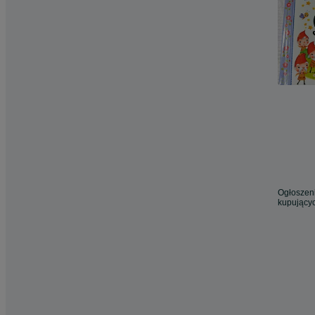
Ogłoszeni
kupującyc