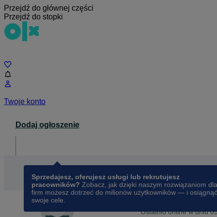
Przejdź do głównej części
Przejdź do stopki
Czat
Twoje konto
Dodaj ogłoszenie
Dla biznesu
opens in a new tab
Sprzedajesz, oferujesz usługi lub rekrutujesz
pracowników?
Zobacz, jak dzięki naszym rozwiązaniom dl
firm możesz dotrzeć do milionów użytkowników — i osiągną
swoje cele.
Na OLX od
lutego 2019
Agnieszka Nowak
Ostatnio online w dniu 0