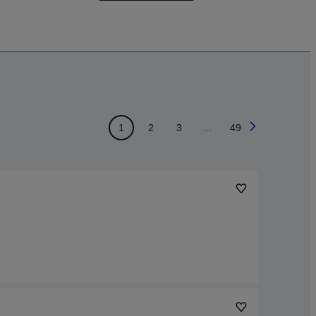
1
2
3
...
49