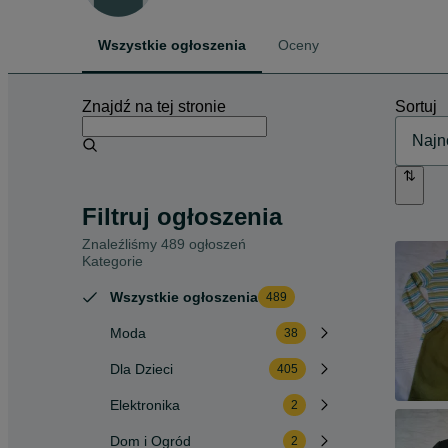
Wszystkie ogłoszenia
Oceny
Znajdź na tej stronie
Sortuj
Filtruj ogłoszenia
Znaleźliśmy 489 ogłoszeń
Kategorie
Wszystkie ogłoszenia
489
Moda
38
Dla Dzieci
405
Elektronika
2
Dom i Ogród
2