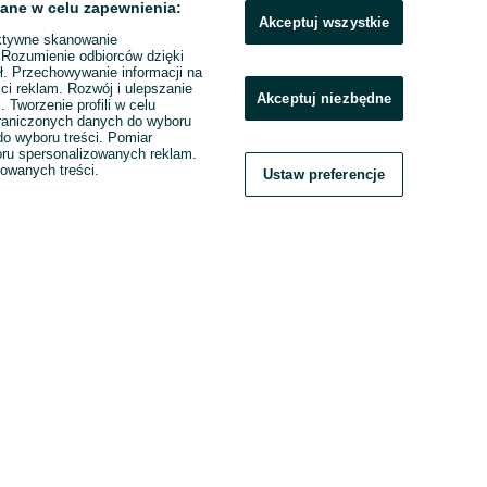
ane w celu zapewnienia:
Akceptuj wszystkie
ktywne skanowanie
. Rozumienie odbiorców dzięki
ł. Przechowywanie informacji na
ci reklam. Rozwój i ulepszanie
Akceptuj niezbędne
. Tworzenie profili w celu
raniczonych danych do wyboru
o wyboru treści. Pomiar
boru spersonalizowanych reklam.
zowanych treści.
Ustaw preferencje