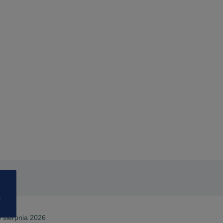
a
ć
5 sierpnia 2026