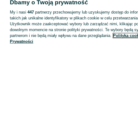
Dbamy o Twoją prywatność
Wyróżnione ogłoszenia
Oferta dla firm
My i nasi
447
partnerzy przechowujemy lub uzyskujemy dostęp do infor
takich jak unikalne identyfikatory w plikach cookie w celu przetwarzan
Blog
Użytkownik może zaakceptować wybory lub zarządzać nimi, klikając po
Regulamin
dowolnym momencie na stronie polityki prywatności. Te wybory będą 
partnerom i nie będą miały wpływu na dane przeglądania.
Polityka coo
Polityka prywatności
Prywatności
Reklama
Informacja o realizowanej strategii podatkowej
Ustawienia plików cookie
Zasady bezpieczeństwa
Mapa kategorii
Mapa miejscowości
Mapa ministron
Popularne wyszukiwania
Kariera
Pracodawcy na OLX