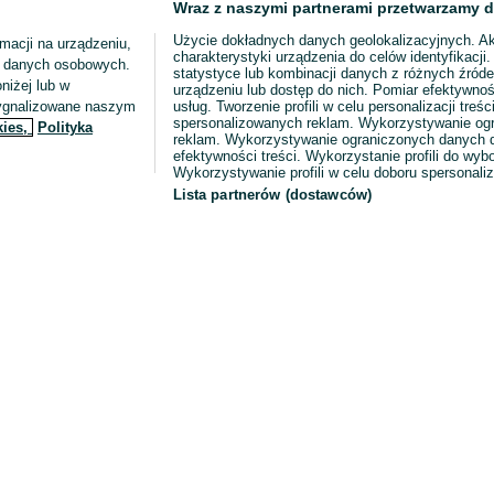
Wraz z naszymi partnerami przetwarzamy d
Użycie dokładnych danych geolokalizacyjnych. A
macji na urządzeniu,
charakterystyki urządzenia do celów identyfikacji
ia danych osobowych.
statystyce lub kombinacji danych z różnych źróde
niżej lub w
urządzeniu lub dostęp do nich. Pomiar efektywnoś
sygnalizowane naszym
usług. Tworzenie profili w celu personalizacji treści
spersonalizowanych reklam. Wykorzystywanie og
kies,
Polityka
reklam. Wykorzystywanie ograniczonych danych d
efektywności treści. Wykorzystanie profili do wy
Wykorzystywanie profili w celu doboru spersonali
Lista partnerów (dostawców)