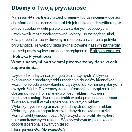
Sopot, Dolny Sopot
Dzisiaj o 10:15
Dbamy o Twoją prywatność
My i nasi
447
partnerzy przechowujemy lub uzyskujemy dostęp
do informacji na urządzeniu, takich jak unikalne identyfikatory w
Jeansy nowoczesne dla chłopca
r.104
plikach cookie w celu przetwarzania danych osobowych.
Użytkownik może zaakceptować wybory lub zarządzać nimi,
Za darmo
klikając poniżej lub w dowolnym momencie na stronie polityki
prywatności. Te wybory będą sygnalizowane naszym partnerom i
Sopot, Dolny Sopot
06 sierpnia 2026
nie będą miały wpływu na dane przeglądania.
Polityka cookies,
104
Polityka Prywatności
Wraz z naszymi partnerami przetwarzamy dane w celu
zapewnienia:
Płaszcz z podszewką ze
Użycie dokładnych danych geolokalizacyjnych. Aktywne
sztucznego futra.
skanowanie charakterystyki urządzenia do celów identyfikacji.
87 zł
Rozumienie odbiorców dzięki statystyce lub kombinacji danych z
różnych źródeł. Przechowywanie informacji na urządzeniu lub
93,55 zł z Pakietem Ochronnym
dostęp do nich. Pomiar efektywności reklam. Rozwój i
Sopot, Dolny Sopot
ulepszanie usług. Tworzenie profili w celu personalizacji treści.
27 lipca 2026
Tworzenie profili w celu spersonalizowanych reklam.
Wykorzystywanie ograniczonych danych do wyboru reklam.
S / 36
Szary
Futro
Wykorzystywanie ograniczonych danych do wyboru treści.
Pomiar efektywności treści. Wykorzystanie profili do wyboru
spersonalizowanych reklam. Wykorzystywanie profili w celu
doboru spersonalizowanych treści.
Lista partnerów (dostawców)