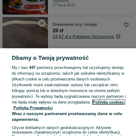
Zębowice
27 lipca 2026
Drewniane tory i kolejki
20 zł
24,67 zł z Pakietem Ochronnym
Zębowice
25 lipca 2026
Dbamy o Twoją prywatność
My i nasi
447
partnerzy przechowujemy lub uzyskujemy dostęp
do informacji na urządzeniu, takich jak unikalne identyfikatory w
Panele ścienne 60 x 40
plikach cookie w celu przetwarzania danych osobowych.
70 zł
Użytkownik może zaakceptować wybory lub zarządzać nimi,
klikając poniżej lub w dowolnym momencie na stronie polityki
prywatności. Te wybory będą sygnalizowane naszym partnerom i
nie będą miały wpływu na dane przeglądania.
Polityka cookies,
Zębowice
25 lipca 2026
Polityka Prywatności
Wraz z naszymi partnerami przetwarzamy dane w celu
zapewnienia:
Piesek interaktywny
Użycie dokładnych danych geolokalizacyjnych. Aktywne
skanowanie charakterystyki urządzenia do celów identyfikacji.
30 zł