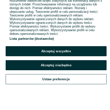
Rozumienie odbiorców dzięki statystyce lub kombinacji danych z
35,07 zł z Pakietem Ochronnym
różnych źródeł. Przechowywanie informacji na urządzeniu lub
dostęp do nich. Pomiar efektywności reklam. Rozwój i
ulepszanie usług. Tworzenie profili w celu personalizacji treści.
Zębowice
Tworzenie profili w celu spersonalizowanych reklam.
25 lipca 2026
Wykorzystywanie ograniczonych danych do wyboru reklam.
Wykorzystywanie ograniczonych danych do wyboru treści.
Pomiar efektywności treści. Wykorzystanie profili do wyboru
spersonalizowanych reklam. Wykorzystywanie profili w celu
doboru spersonalizowanych treści.
Lista partnerów (dostawców)
Akceptuj wszystkie
Akceptuj niezbędne
Ustaw preferencje
Szukaj
Obserwujesz
Dodaj
Czat
Konto