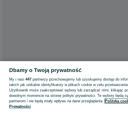
Dbamy o Twoją prywatność
My i nasi
447
partnerzy przechowujemy lub uzyskujemy dostęp do infor
takich jak unikalne identyfikatory w plikach cookie w celu przetwarzan
Użytkownik może zaakceptować wybory lub zarządzać nimi, klikając po
dowolnym momencie na stronie polityki prywatności. Te wybory będą 
partnerom i nie będą miały wpływu na dane przeglądania.
Polityka coo
Prywatności
Aplikacje mobilne OLX.pl
Pomoc