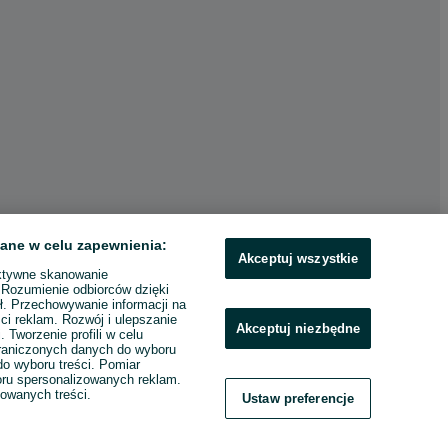
ane w celu zapewnienia:
Akceptuj wszystkie
ktywne skanowanie
. Rozumienie odbiorców dzięki
ł. Przechowywanie informacji na
ci reklam. Rozwój i ulepszanie
Akceptuj niezbędne
. Tworzenie profili w celu
raniczonych danych do wyboru
o wyboru treści. Pomiar
boru spersonalizowanych reklam.
zowanych treści.
Ustaw preferencje