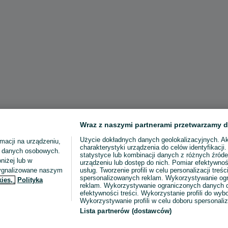
Wraz z naszymi partnerami przetwarzamy d
Użycie dokładnych danych geolokalizacyjnych. A
macji na urządzeniu,
charakterystyki urządzenia do celów identyfikacji
ia danych osobowych.
statystyce lub kombinacji danych z różnych źróde
niżej lub w
urządzeniu lub dostęp do nich. Pomiar efektywnoś
sygnalizowane naszym
usług. Tworzenie profili w celu personalizacji treści
spersonalizowanych reklam. Wykorzystywanie og
kies,
Polityka
reklam. Wykorzystywanie ograniczonych danych d
efektywności treści. Wykorzystanie profili do wy
Wykorzystywanie profili w celu doboru spersonali
Lista partnerów (dostawców)