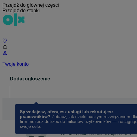
Przejdź do głównej części
Przejdź do stopki
Czat
Twoje konto
Dodaj ogłoszenie
Dla biznesu
opens in a new tab
Sprzedajesz, oferujesz usługi lub rekrutujesz
pracowników?
Zobacz, jak dzięki naszym rozwiązaniom dl
firm możesz dotrzeć do milionów użytkowników — i osiągną
swoje cele.
Na OLX od
grudnia 2018
Aneta
Ostatnio online w dniu 07 lipca 2026