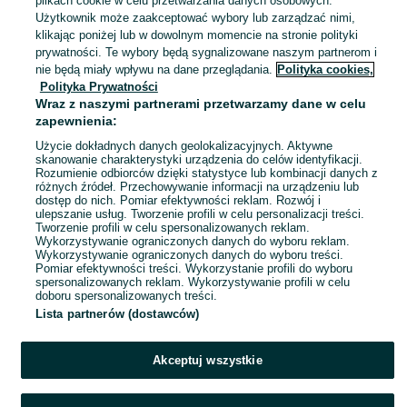
plikach cookie w celu przetwarzania danych osobowych.
Warszawa, Targówek
23 lipca 2026
Użytkownik może zaakceptować wybory lub zarządzać nimi,
M / 38
klikając poniżej lub w dowolnym momencie na stronie polityki
prywatności. Te wybory będą sygnalizowane naszym partnerom i
nie będą miały wpływu na dane przeglądania.
Polityka cookies,
Sukienka jeansowa Nautica 100%
Polityka Prywatności
bawełna
Wraz z naszymi partnerami przetwarzamy dane w celu
40 zł
zapewnienia:
44,40 zł z Pakietem Ochronnym
Użycie dokładnych danych geolokalizacyjnych. Aktywne
skanowanie charakterystyki urządzenia do celów identyfikacji.
Warszawa, Targówek
23 lipca 2026
Rozumienie odbiorców dzięki statystyce lub kombinacji danych z
różnych źródeł. Przechowywanie informacji na urządzeniu lub
86
dostęp do nich. Pomiar efektywności reklam. Rozwój i
ulepszanie usług. Tworzenie profili w celu personalizacji treści.
Tworzenie profili w celu spersonalizowanych reklam.
Wykorzystywanie ograniczonych danych do wyboru reklam.
1
2
3
4
Wykorzystywanie ograniczonych danych do wyboru treści.
Pomiar efektywności treści. Wykorzystanie profili do wyboru
spersonalizowanych reklam. Wykorzystywanie profili w celu
doboru spersonalizowanych treści.
Lista partnerów (dostawców)
Akceptuj wszystkie