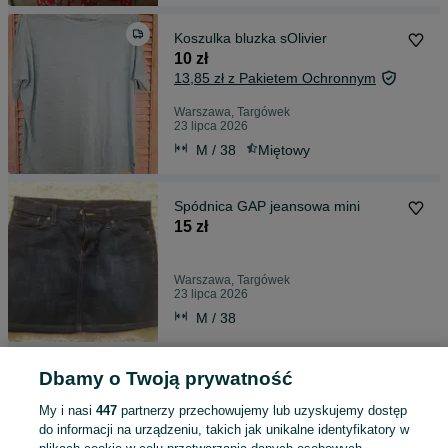
Koszulka bluzka sOlivier
10 zł
13,85 zł z Pakietem Ochronnym
Warszawa, Targówek
23 lipca 2026
M / 38
Miętowy
Spódnica GAP jeansowa mini
15 zł
Warszawa, Targówek
23 lipca 2026
M / 38
Zara sukienka tunika jeansowa M
Dbamy o Twoją prywatność
35 zł
My i nasi
447
partnerzy przechowujemy lub uzyskujemy dostęp
39,73 zł z Pakietem Ochronnym
do informacji na urządzeniu, takich jak unikalne identyfikatory w