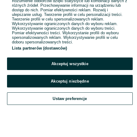
Rozumienie odbiorców dzięki statystyce lub kombinacji danych z
29 900 zł
różnych źródeł. Przechowywanie informacji na urządzeniu lub
dostęp do nich. Pomiar efektywności reklam. Rozwój i
ulepszanie usług. Tworzenie profili w celu personalizacji treści.
Poznań, Grunwald
Tworzenie profili w celu spersonalizowanych reklam.
15 lipca 2026
Wykorzystywanie ograniczonych danych do wyboru reklam.
Wykorzystywanie ograniczonych danych do wyboru treści.
Pomiar efektywności treści. Wykorzystanie profili do wyboru
spersonalizowanych reklam. Wykorzystywanie profili w celu
doboru spersonalizowanych treści.
Lista partnerów (dostawców)
Akceptuj wszystkie
Akceptuj niezbędne
Ustaw preferencje
Szukaj
Obserwujesz
Dodaj
Czat
Konto