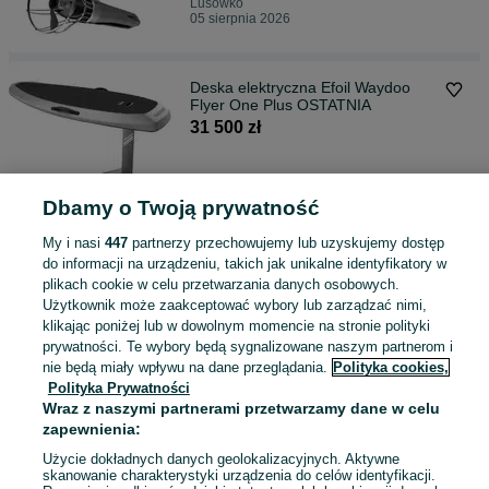
Lusówko
05 sierpnia 2026
Deska elektryczna Efoil Waydoo
Flyer One Plus OSTATNIA
31 500 zł
Poznań, Grunwald
01 sierpnia 2026
Dbamy o Twoją prywatność
My i nasi
447
partnerzy przechowujemy lub uzyskujemy dostęp
do informacji na urządzeniu, takich jak unikalne identyfikatory w
Deska efoil Pulseer carbon jak Lift
plikach cookie w celu przetwarzania danych osobowych.
4, waydoo fliteboard
Użytkownik może zaakceptować wybory lub zarządzać nimi,
22 000 zł
klikając poniżej lub w dowolnym momencie na stronie polityki
prywatności. Te wybory będą sygnalizowane naszym partnerom i
nie będą miały wpływu na dane przeglądania.
Polityka cookies,
Lusówko
24 lipca 2026
Polityka Prywatności
Wraz z naszymi partnerami przetwarzamy dane w celu
zapewnienia:
Deska efoil Waydoo Evo Pro Plus z
Użycie dokładnych danych geolokalizacyjnych. Aktywne
dużą baterią - Ostatnia
skanowanie charakterystyki urządzenia do celów identyfikacji.