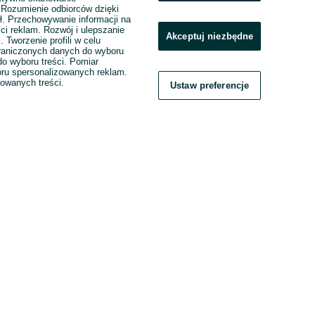
. Rozumienie odbiorców dzięki
ł. Przechowywanie informacji na
ci reklam. Rozwój i ulepszanie
Akceptuj niezbędne
. Tworzenie profili w celu
raniczonych danych do wyboru
o wyboru treści. Pomiar
boru spersonalizowanych reklam.
zowanych treści.
Ustaw preferencje