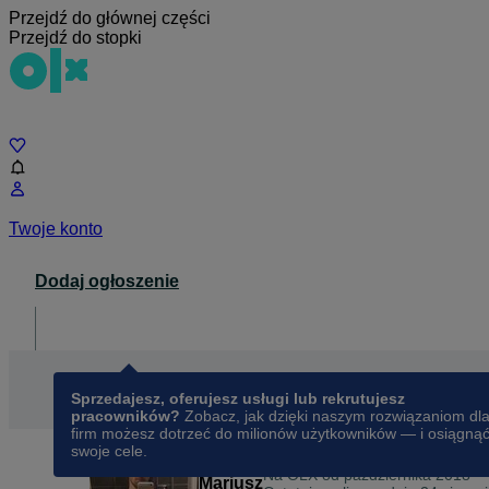
Przejdź do głównej części
Przejdź do stopki
Czat
Twoje konto
Dodaj ogłoszenie
Dla biznesu
opens in a new tab
Sprzedajesz, oferujesz usługi lub rekrutujesz
pracowników?
Zobacz, jak dzięki naszym rozwiązaniom dl
firm możesz dotrzeć do milionów użytkowników — i osiągną
swoje cele.
Na OLX od
października 2018
Mariusz