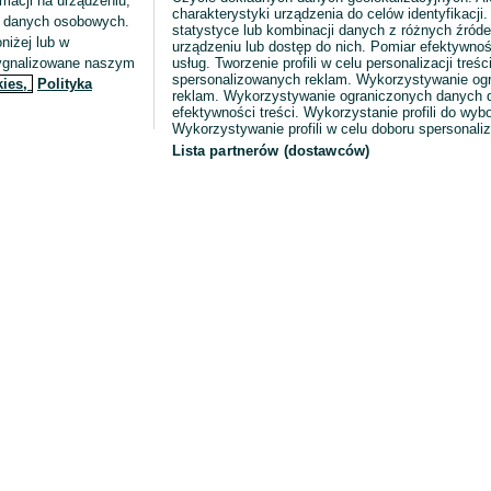
macji na urządzeniu,
charakterystyki urządzenia do celów identyfikacji
ia danych osobowych.
statystyce lub kombinacji danych z różnych źróde
niżej lub w
urządzeniu lub dostęp do nich. Pomiar efektywnoś
sygnalizowane naszym
usług. Tworzenie profili w celu personalizacji treści
spersonalizowanych reklam. Wykorzystywanie og
kies,
Polityka
reklam. Wykorzystywanie ograniczonych danych d
efektywności treści. Wykorzystanie profili do wy
Wykorzystywanie profili w celu doboru spersonali
Lista partnerów (dostawców)