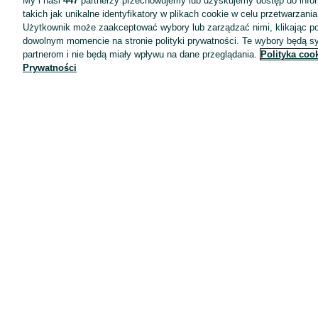
My i nasi
447
partnerzy przechowujemy lub uzyskujemy dostęp do infor
takich jak unikalne identyfikatory w plikach cookie w celu przetwarzan
Użytkownik może zaakceptować wybory lub zarządzać nimi, klikając po
dowolnym momencie na stronie polityki prywatności. Te wybory będą 
partnerom i nie będą miały wpływu na dane przeglądania.
Polityka coo
Prywatności
Aplikacje mobilne OLX.pl
Pomoc
Wyróżnione ogłoszenia
Oferta dla firm
Blog
Regulamin
Polityka prywatności
Reklama
Informacja o realizowanej strategii podatkowej