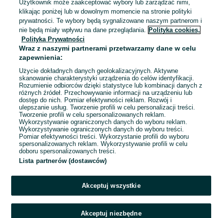
Użytkownik może zaakceptować wybory lub zarządzać nimi,
05 sierpnia 2026
klikając poniżej lub w dowolnym momencie na stronie polityki
S / 36
prywatności. Te wybory będą sygnalizowane naszym partnerom i
nie będą miały wpływu na dane przeglądania.
Polityka cookies,
Polityka Prywatności
Czarny Gerard, Benito Juarez,
Wraz z naszymi partnerami przetwarzamy dane w celu
Karol May, kultowa seria PRL 1989
zapewnienia:
wyd. 1
10 zł
14,40 zł z Pakietem Ochronnym
Użycie dokładnych danych geolokalizacyjnych. Aktywne
skanowanie charakterystyki urządzenia do celów identyfikacji.
Rozumienie odbiorców dzięki statystyce lub kombinacji danych z
Częstochowa, Tysiąclecie
różnych źródeł. Przechowywanie informacji na urządzeniu lub
04 sierpnia 2026
dostęp do nich. Pomiar efektywności reklam. Rozwój i
ulepszanie usług. Tworzenie profili w celu personalizacji treści.
Tworzenie profili w celu spersonalizowanych reklam.
Wykorzystywanie ograniczonych danych do wyboru reklam.
1
2
3
...
19
Wykorzystywanie ograniczonych danych do wyboru treści.
Pomiar efektywności treści. Wykorzystanie profili do wyboru
spersonalizowanych reklam. Wykorzystywanie profili w celu
doboru spersonalizowanych treści.
Lista partnerów (dostawców)
Akceptuj wszystkie
Akceptuj niezbędne