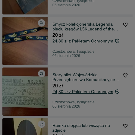
Częstochowa, Tysiąclecie
06 sierpnia 2026
Smycz kolekcjonerska Legenda
pięciu kręgów L5KLegend of the
Five Rings
20 zł
24,80 zł z Pakietem Ochronnym
Częstochowa, Tysiąclecie
06 sierpnia 2026
Stary bilet Wojewódzkie
Przedsiębiorstwo Komunikacyjne
PRL kolekcje
20 zł
24,80 zł z Pakietem Ochronnym
Częstochowa, Tysiąclecie
06 sierpnia 2026
Ramka stojąca lub wisząca na
zdjęcie