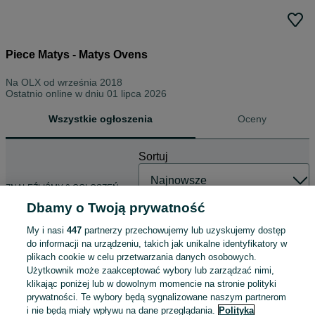
Piece Matys - Matys Ovens
Na OLX od
września 2018
Ostatnio online w dniu 01 lipca 2026
Wszystkie ogłoszenia
Oceny
Sortuj
ZNALEŹLIŚMY 0 OGŁOSZEŃ
Dbamy o Twoją prywatność
My i nasi
447
partnerzy przechowujemy lub uzyskujemy dostęp
do informacji na urządzeniu, takich jak unikalne identyfikatory w
plikach cookie w celu przetwarzania danych osobowych.
Użytkownik może zaakceptować wybory lub zarządzać nimi,
klikając poniżej lub w dowolnym momencie na stronie polityki
prywatności. Te wybory będą sygnalizowane naszym partnerom
i nie będą miały wpływu na dane przeglądania.
Polityka