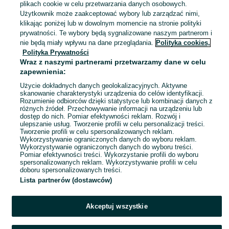
plikach cookie w celu przetwarzania danych osobowych.
Stargard
25 lipca 2026
Użytkownik może zaakceptować wybory lub zarządzać nimi,
S / 36
Zielony
klikając poniżej lub w dowolnym momencie na stronie polityki
prywatności. Te wybory będą sygnalizowane naszym partnerom i
nie będą miały wpływu na dane przeglądania.
Polityka cookies,
Spodnie męskie nowe z metką
Polityka Prywatności
granatowe rozmiar 31
Wraz z naszymi partnerami przetwarzamy dane w celu
40 zł
zapewnienia:
44,90 zł z Pakietem Ochronnym
Użycie dokładnych danych geolokalizacyjnych. Aktywne
skanowanie charakterystyki urządzenia do celów identyfikacji.
Stargard
23 lipca 2026
Rozumienie odbiorców dzięki statystyce lub kombinacji danych z
różnych źródeł. Przechowywanie informacji na urządzeniu lub
M / 48
Granatowy
dostęp do nich. Pomiar efektywności reklam. Rozwój i
ulepszanie usług. Tworzenie profili w celu personalizacji treści.
Tworzenie profili w celu spersonalizowanych reklam.
Wykorzystywanie ograniczonych danych do wyboru reklam.
1
2
Wykorzystywanie ograniczonych danych do wyboru treści.
Pomiar efektywności treści. Wykorzystanie profili do wyboru
spersonalizowanych reklam. Wykorzystywanie profili w celu
doboru spersonalizowanych treści.
Lista partnerów (dostawców)
Akceptuj wszystkie