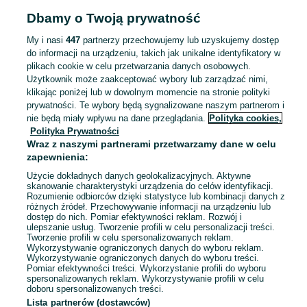
Jelenia Góra, Zabobrze
10 lipca 2026
Dbamy o Twoją prywatność
My i nasi
447
partnerzy przechowujemy lub uzyskujemy dostęp
do informacji na urządzeniu, takich jak unikalne identyfikatory w
Casio G-Shock GA-2100-4AER
plikach cookie w celu przetwarzania danych osobowych.
339 zł
Użytkownik może zaakceptować wybory lub zarządzać nimi,
354,37 zł z Pakietem Ochronnym
klikając poniżej lub w dowolnym momencie na stronie polityki
Jelenia Góra, Zabobrze
prywatności. Te wybory będą sygnalizowane naszym partnerom i
10 lipca 2026
nie będą miały wpływu na dane przeglądania.
Polityka cookies,
41-45 mm
Czerwony
Polityka Prywatności
Sportowy
Wraz z naszymi partnerami przetwarzamy dane w celu
zapewnienia:
Komputer PC do gier Ryzen 5 3600
Użycie dokładnych danych geolokalizacyjnych. Aktywne
| 16GB ram DDR4 | Karta Graficzna
skanowanie charakterystyki urządzenia do celów identyfikacji.
Rozumienie odbiorców dzięki statystyce lub kombinacji danych z
AMD RX5700XT 8GB | Corsair
2 100 zł
różnych źródeł. Przechowywanie informacji na urządzeniu lub
550W | 512SSD | wbudowane WiFi
dostęp do nich. Pomiar efektywności reklam. Rozwój i
ulepszanie usług. Tworzenie profili w celu personalizacji treści.
Tworzenie profili w celu spersonalizowanych reklam.
Jelenia Góra, Centrum
10 lipca 2026
Wykorzystywanie ograniczonych danych do wyboru reklam.
Wykorzystywanie ograniczonych danych do wyboru treści.
Pomiar efektywności treści. Wykorzystanie profili do wyboru
spersonalizowanych reklam. Wykorzystywanie profili w celu
doboru spersonalizowanych treści.
Lista partnerów (dostawców)