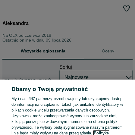
Aleksandra
Na OLX od
czerwca 2018
Ostatnio online w dniu 09 lipca 2026
Wszystkie ogłoszenia
Oceny
Sortuj
ZNALEŹLIŚMY 0 OGŁOSZEŃ
Dbamy o Twoją prywatność
My i nasi
447
partnerzy przechowujemy lub uzyskujemy dostęp
do informacji na urządzeniu, takich jak unikalne identyfikatory w
plikach cookie w celu przetwarzania danych osobowych.
Użytkownik może zaakceptować wybory lub zarządzać nimi,
klikając poniżej lub w dowolnym momencie na stronie polityki
prywatności. Te wybory będą sygnalizowane naszym partnerom
i nie będą miały wpływu na dane przeglądania.
Polityka