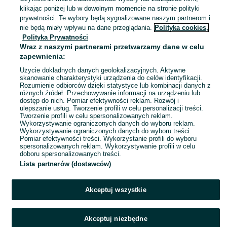
Łabowiec
klikając poniżej lub w dowolnym momencie na stronie polityki
30 lipca 2026
prywatności. Te wybory będą sygnalizowane naszym partnerom i
nie będą miały wpływu na dane przeglądania.
Polityka cookies,
Polityka Prywatności
Łańcuch do pilarki 3 sztuki 3/8LP
Wraz z naszymi partnerami przetwarzamy dane w celu
.050 50E – kompatybilny 91NP-3
zapewnienia:
30 zł
35,20 zł z Pakietem Ochronnym
Użycie dokładnych danych geolokalizacyjnych. Aktywne
skanowanie charakterystyki urządzenia do celów identyfikacji.
Rozumienie odbiorców dzięki statystyce lub kombinacji danych z
Łabowa
różnych źródeł. Przechowywanie informacji na urządzeniu lub
27 lipca 2026
dostęp do nich. Pomiar efektywności reklam. Rozwój i
ulepszanie usług. Tworzenie profili w celu personalizacji treści.
Tworzenie profili w celu spersonalizowanych reklam.
Wykorzystywanie ograniczonych danych do wyboru reklam.
1
2
3
4
5
Wykorzystywanie ograniczonych danych do wyboru treści.
Pomiar efektywności treści. Wykorzystanie profili do wyboru
spersonalizowanych reklam. Wykorzystywanie profili w celu
doboru spersonalizowanych treści.
Lista partnerów (dostawców)
Akceptuj wszystkie
Akceptuj niezbędne