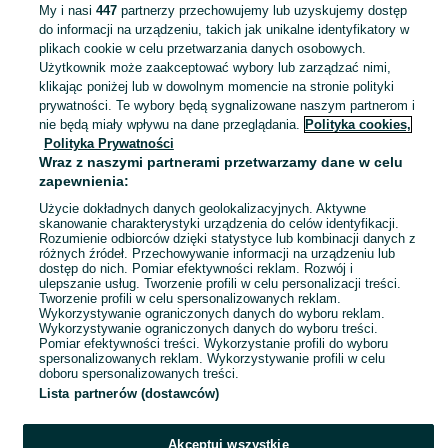
My i nasi
447
partnerzy przechowujemy lub uzyskujemy dostęp
Blacha T-18 Mix kolorów
do informacji na urządzeniu, takich jak unikalne identyfikatory w
WYPRZEDAŻ !!! 3,99 kg brutto
plikach cookie w celu przetwarzania danych osobowych.
3,99 zł
Użytkownik może zaakceptować wybory lub zarządzać nimi,
klikając poniżej lub w dowolnym momencie na stronie polityki
prywatności. Te wybory będą sygnalizowane naszym partnerom i
Oborniki
nie będą miały wpływu na dane przeglądania.
Polityka cookies,
16 lipca 2026
Polityka Prywatności
Wraz z naszymi partnerami przetwarzamy dane w celu
zapewnienia:
BLACHA TRAPEZOWA T-18 NA
DOWOLNY WYMIAR grafit antracyt
Użycie dokładnych danych geolokalizacyjnych. Aktywne
skanowanie charakterystyki urządzenia do celów identyfikacji.
RAL 7016 promocja 28,80 brutto !!!
28,80 zł
Rozumienie odbiorców dzięki statystyce lub kombinacji danych z
różnych źródeł. Przechowywanie informacji na urządzeniu lub
dostęp do nich. Pomiar efektywności reklam. Rozwój i
ulepszanie usług. Tworzenie profili w celu personalizacji treści.
Oborniki
16 lipca 2026
Tworzenie profili w celu spersonalizowanych reklam.
Wykorzystywanie ograniczonych danych do wyboru reklam.
Wykorzystywanie ograniczonych danych do wyboru treści.
Pomiar efektywności treści. Wykorzystanie profili do wyboru
spersonalizowanych reklam. Wykorzystywanie profili w celu
doboru spersonalizowanych treści.
Lista partnerów (dostawców)
Akceptuj wszystkie