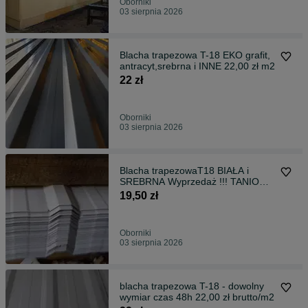
Oborniki
03 sierpnia 2026
Blacha trapezowa T-18 EKO grafit,
antracyt,srebrna i INNE 22,00 zł m2
22 zł
Oborniki
03 sierpnia 2026
Blacha trapezowaT18 BIAŁA i
SREBRNA Wyprzedaż !!! TANIO
19,50 m2 brutto
19,50 zł
Oborniki
03 sierpnia 2026
blacha trapezowa T-18 - dowolny
wymiar czas 48h 22,00 zł brutto/m2