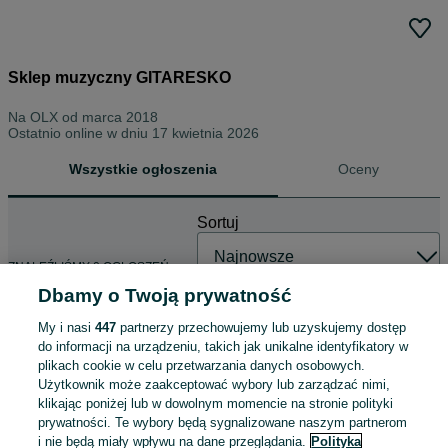
Sklep muzyczny GITARESKO
Na OLX od
marca 2018
Ostatnio online w dniu 17 kwietnia 2026
Wszystkie ogłoszenia
Oceny
Sortuj
ZNALEŹLIŚMY 0 OGŁOSZEŃ
Dbamy o Twoją prywatność
My i nasi
447
partnerzy przechowujemy lub uzyskujemy dostęp
do informacji na urządzeniu, takich jak unikalne identyfikatory w
plikach cookie w celu przetwarzania danych osobowych.
Użytkownik może zaakceptować wybory lub zarządzać nimi,
klikając poniżej lub w dowolnym momencie na stronie polityki
prywatności. Te wybory będą sygnalizowane naszym partnerom
i nie będą miały wpływu na dane przeglądania.
Polityka