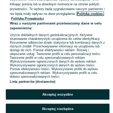
Wrocław, Krzyki
klikając poniżej lub w dowolnym momencie na stronie polityki
03 sierpnia 2026
prywatności. Te wybory będą sygnalizowane naszym partnerom i
nie będą miały wpływu na dane przeglądania.
Polityka cookies,
Polityka Prywatności
Rower retro damski
Wraz z naszymi partnerami przetwarzamy dane w celu
100 zł
zapewnienia:
Użycie dokładnych danych geolokalizacyjnych. Aktywne
skanowanie charakterystyki urządzenia do celów identyfikacji.
Rozumienie odbiorców dzięki statystyce lub kombinacji danych z
Wrocław, Krzyki
różnych źródeł. Przechowywanie informacji na urządzeniu lub
03 sierpnia 2026
dostęp do nich. Pomiar efektywności reklam. Rozwój i
ulepszanie usług. Tworzenie profili w celu personalizacji treści.
Tworzenie profili w celu spersonalizowanych reklam.
Wykorzystywanie ograniczonych danych do wyboru reklam.
1
2
3
4
5
Wykorzystywanie ograniczonych danych do wyboru treści.
Pomiar efektywności treści. Wykorzystanie profili do wyboru
spersonalizowanych reklam. Wykorzystywanie profili w celu
doboru spersonalizowanych treści.
Lista partnerów (dostawców)
Akceptuj wszystkie
Akceptuj niezbędne