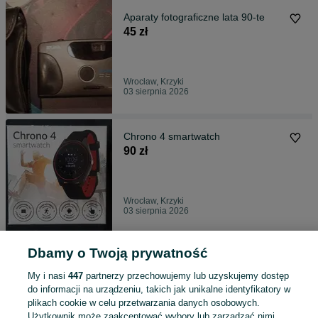
Aparaty fotograficzne lata 90-te
45 zł
Wrocław, Krzyki
03 sierpnia 2026
Chrono 4 smartwatch
90 zł
Wrocław, Krzyki
03 sierpnia 2026
Dbamy o Twoją prywatność
Aparaty fotograficzne ZORKA,
ZENIT ZED2
My i nasi
447
partnerzy przechowujemy lub uzyskujemy dostęp
150 zł
do informacji na urządzeniu, takich jak unikalne identyfikatory w
plikach cookie w celu przetwarzania danych osobowych.
Użytkownik może zaakceptować wybory lub zarządzać nimi,