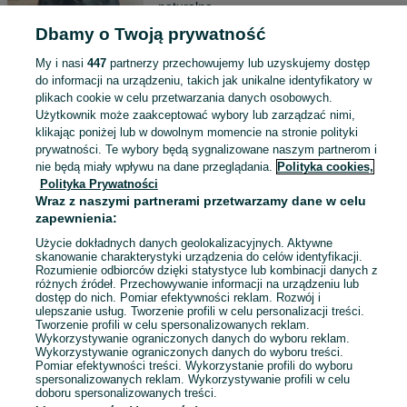
naturalna
137 zł
Dbamy o Twoją prywatność
145,30 zł z Pakietem Ochronnym
My i nasi
447
partnerzy przechowujemy lub uzyskujemy dostęp
Nałęczów
Odświeżono dnia 05 sierpnia 2026
do informacji na urządzeniu, takich jak unikalne identyfikatory w
plikach cookie w celu przetwarzania danych osobowych.
M / 38
Czarny
Skóra naturalna
Użytkownik może zaakceptować wybory lub zarządzać nimi,
klikając poniżej lub w dowolnym momencie na stronie polityki
prywatności. Te wybory będą sygnalizowane naszym partnerom i
Spodnie beżowe z kieszeniami
nie będą miały wpływu na dane przeglądania.
Polityka cookies,
Monki S
Polityka Prywatności
57 zł
Wraz z naszymi partnerami przetwarzamy dane w celu
62,50 zł z Pakietem Ochronnym
zapewnienia:
Nałęczów
Użycie dokładnych danych geolokalizacyjnych. Aktywne
05 sierpnia 2026
skanowanie charakterystyki urządzenia do celów identyfikacji.
Rozumienie odbiorców dzięki statystyce lub kombinacji danych z
S / 36
Beżowy
Pozostałe
różnych źródeł. Przechowywanie informacji na urządzeniu lub
Bawełna
dostęp do nich. Pomiar efektywności reklam. Rozwój i
ulepszanie usług. Tworzenie profili w celu personalizacji treści.
Tworzenie profili w celu spersonalizowanych reklam.
Wykorzystywanie ograniczonych danych do wyboru reklam.
1
2
3
...
8
Wykorzystywanie ograniczonych danych do wyboru treści.
Pomiar efektywności treści. Wykorzystanie profili do wyboru
spersonalizowanych reklam. Wykorzystywanie profili w celu
doboru spersonalizowanych treści.