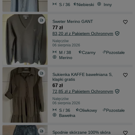
S / 36
Niebieski
Inny
Sweter Merino GANT
77 zł
83,20 zł z Pakietem Ochronnym
Nałęczów
06 sierpnia 2026
M / 38
Czarny
Pozostałe
Merino
Sukienka KAFFE bawełniana S,
klapki gratis
67 zł
72,85 zł z Pakietem Ochronnym
Nałęczów
06 sierpnia 2026
S / 36
Oliwkowy
Pozostałe
Bawełna
Spodnie skórzane 100% skóra