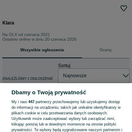
Klara
Na OLX od
czerwca 2021
Ostatnio online w dniu 20 czerwca 2026
Wszystkie ogłoszenia
Oceny
Sortuj
ZNALEŹLIŚMY 1 OGŁOSZENIE
Dbamy o Twoją prywatność
My i nasi
447
partnerzy przechowujemy lub uzyskujemy dostęp
Legenda Fioletowego Paula -
do informacji na urządzeniu, takich jak unikalne identyfikatory w
książka
plikach cookie w celu przetwarzania danych osobowych.
50 zł
Użytkownik może zaakceptować wybory lub zarządzać nimi,
55,25 zł z Pakietem Ochronnym
klikając poniżej lub w dowolnym momencie na stronie polityki
prywatności. Te wybory będą sygnalizowane naszym partnerom i