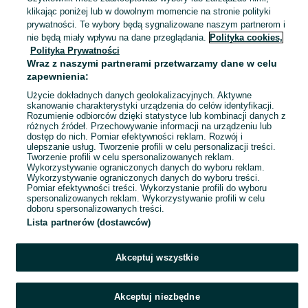
Zielona Góra
klikając poniżej lub w dowolnym momencie na stronie polityki
23 lipca 2026
prywatności. Te wybory będą sygnalizowane naszym partnerom i
nie będą miały wpływu na dane przeglądania.
Polityka cookies,
Polityka Prywatności
Sho Kitagawa - Death Sweeper (1-
Wraz z naszymi partnerami przetwarzamy dane w celu
5, komplet, manga, dodatki)
zapewnienia:
65 zł
71,59 zł z Pakietem Ochronnym
Użycie dokładnych danych geolokalizacyjnych. Aktywne
skanowanie charakterystyki urządzenia do celów identyfikacji.
Rozumienie odbiorców dzięki statystyce lub kombinacji danych z
Zielona Góra
różnych źródeł. Przechowywanie informacji na urządzeniu lub
23 lipca 2026
dostęp do nich. Pomiar efektywności reklam. Rozwój i
ulepszanie usług. Tworzenie profili w celu personalizacji treści.
Tworzenie profili w celu spersonalizowanych reklam.
Wykorzystywanie ograniczonych danych do wyboru reklam.
1
2
Wykorzystywanie ograniczonych danych do wyboru treści.
Pomiar efektywności treści. Wykorzystanie profili do wyboru
spersonalizowanych reklam. Wykorzystywanie profili w celu
doboru spersonalizowanych treści.
Lista partnerów (dostawców)
Akceptuj wszystkie
Akceptuj niezbędne