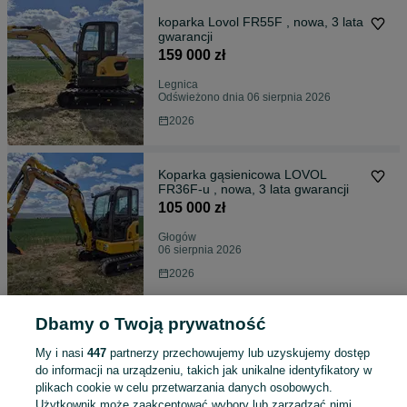
koparka Lovol FR55F , nowa, 3 lata
gwarancji
159 000 zł
Legnica
Odświeżono dnia 06 sierpnia 2026
2026
Koparka gąsienicowa LOVOL
FR36F-u , nowa, 3 lata gwarancji
105 000 zł
Głogów
06 sierpnia 2026
2026
Dbamy o Twoją prywatność
koparka gąsienicowa Lovol 2.8t
FR26F-u, 3 lata gwarancji
My i nasi
447
partnerzy przechowujemy lub uzyskujemy dostęp
95 000 zł
do informacji na urządzeniu, takich jak unikalne identyfikatory w
plikach cookie w celu przetwarzania danych osobowych.
Tarnowo Podgórne
Odświeżono dnia 06 sierpnia 2026
Użytkownik może zaakceptować wybory lub zarządzać nimi,