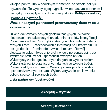
klikając poniżej lub w dowolnym momencie na stronie polityki
2025
prywatności. Te wybory będą sygnalizowane naszym partnerom i
nie będą miały wpływu na dane przeglądania.
Polityka cookies,
Polityka Prywatności
nawigacja GPS do ciagnika z
Wraz z naszymi partnerami przetwarzamy dane w celu
Isobus l z montażem
zapewnienia:
11 000 zł
Użycie dokładnych danych geolokalizacyjnych. Aktywne
skanowanie charakterystyki urządzenia do celów identyfikacji.
Rozumienie odbiorców dzięki statystyce lub kombinacji danych z
Gorzów Wielkopolski
różnych źródeł. Przechowywanie informacji na urządzeniu lub
Odświeżono dnia 06 sierpnia 2026
dostęp do nich. Pomiar efektywności reklam. Rozwój i
ulepszanie usług. Tworzenie profili w celu personalizacji treści.
Tworzenie profili w celu spersonalizowanych reklam.
Wykorzystywanie ograniczonych danych do wyboru reklam.
1
2
Wykorzystywanie ograniczonych danych do wyboru treści.
Pomiar efektywności treści. Wykorzystanie profili do wyboru
spersonalizowanych reklam. Wykorzystywanie profili w celu
doboru spersonalizowanych treści.
Lista partnerów (dostawców)
Akceptuj wszystkie
Akceptuj niezbędne