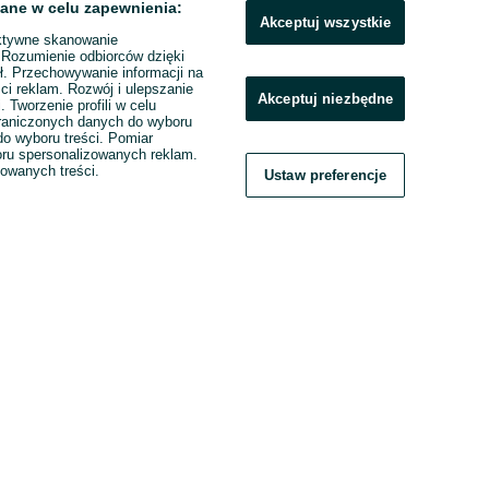
ane w celu zapewnienia:
Akceptuj wszystkie
ktywne skanowanie
. Rozumienie odbiorców dzięki
ł. Przechowywanie informacji na
ci reklam. Rozwój i ulepszanie
Akceptuj niezbędne
. Tworzenie profili w celu
raniczonych danych do wyboru
o wyboru treści. Pomiar
boru spersonalizowanych reklam.
zowanych treści.
Ustaw preferencje