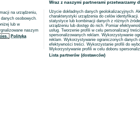
Wraz z naszymi partnerami przetwarzamy d
Użycie dokładnych danych geolokalizacyjnych. A
macji na urządzeniu,
charakterystyki urządzenia do celów identyfikacji
ia danych osobowych.
statystyce lub kombinacji danych z różnych źróde
niżej lub w
urządzeniu lub dostęp do nich. Pomiar efektywnoś
sygnalizowane naszym
usług. Tworzenie profili w celu personalizacji treści
spersonalizowanych reklam. Wykorzystywanie og
kies,
Polityka
reklam. Wykorzystywanie ograniczonych danych d
efektywności treści. Wykorzystanie profili do wy
Wykorzystywanie profili w celu doboru spersonali
Lista partnerów (dostawców)