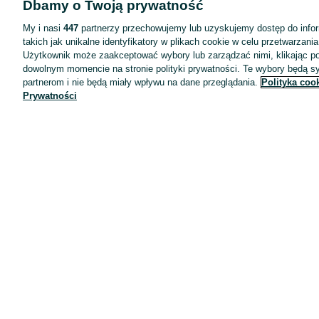
Dbamy o Twoją prywatność
Wyróżnione ogłoszenia
Oferta dla firm
My i nasi
447
partnerzy przechowujemy lub uzyskujemy dostęp do infor
takich jak unikalne identyfikatory w plikach cookie w celu przetwarzan
Blog
Użytkownik może zaakceptować wybory lub zarządzać nimi, klikając po
Regulamin
dowolnym momencie na stronie polityki prywatności. Te wybory będą 
partnerom i nie będą miały wpływu na dane przeglądania.
Polityka coo
Polityka prywatności
Prywatności
Reklama
Informacja o realizowanej strategii podatkowej
Ustawienia plików cookie
Zasady bezpieczeństwa
Mapa kategorii
Mapa miejscowości
Mapa ministron
Popularne wyszukiwania
Kariera
Pracodawcy na OLX