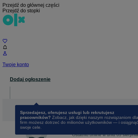
Przejdź do głównej części
Przejdź do stopki
Czat
Twoje konto
Dodaj ogłoszenie
Dla biznesu
opens in a new tab
Sprzedajesz, oferujesz usługi lub rekrutujesz
pracowników?
Zobacz, jak dzięki naszym rozwiązaniom dl
firm możesz dotrzeć do milionów użytkowników — i osiągną
swoje cele.
Na OLX od
kwietnia 2013
Agnieszka
Ostatnio online w dniu 05 sierpni