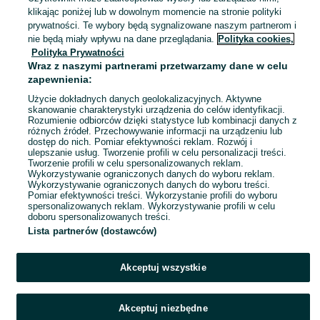
Konin
klikając poniżej lub w dowolnym momencie na stronie polityki
27 lipca 2026
prywatności. Te wybory będą sygnalizowane naszym partnerom i
nie będą miały wpływu na dane przeglądania.
Polityka cookies,
Polityka Prywatności
ZESTAW DO GRY W POKERA W
Wraz z naszymi partnerami przetwarzamy dane w celu
Aluminiowej Walizce | 300 Żetonów
zapewnienia:
249 zł
Użycie dokładnych danych geolokalizacyjnych. Aktywne
skanowanie charakterystyki urządzenia do celów identyfikacji.
Rozumienie odbiorców dzięki statystyce lub kombinacji danych z
Wrocław, Śródmieście
różnych źródeł. Przechowywanie informacji na urządzeniu lub
27 lipca 2026
dostęp do nich. Pomiar efektywności reklam. Rozwój i
ulepszanie usług. Tworzenie profili w celu personalizacji treści.
Tworzenie profili w celu spersonalizowanych reklam.
Wykorzystywanie ograniczonych danych do wyboru reklam.
1
2
3
...
8
Wykorzystywanie ograniczonych danych do wyboru treści.
Pomiar efektywności treści. Wykorzystanie profili do wyboru
spersonalizowanych reklam. Wykorzystywanie profili w celu
doboru spersonalizowanych treści.
Lista partnerów (dostawców)
Akceptuj wszystkie
Akceptuj niezbędne