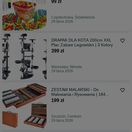
Nauki
99 zł
Częstochowa, Śródmieście
29 lipca 2026
DRAPAK DLA KOTA 200cm XXL
Plac Zabaw Legowisko | 3 Kolory
399 zł
Warszawa, Wesoła
29 lipca 2026
ZESTAW MALARSKI - Do
Malowania i Rysowania | 184
Elementy
199 zł
Szczecin, Centrum
29 lipca 2026