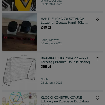
Gliwice, Ostropa
06 sierpnia 2026
HANTLE 40KG Ze SZTANGĄ
Łączoną | Zestaw Hantli 40kg
2x20kg
249 zł
Łódź, Widzew
06 sierpnia 2026
BRAMKA PIŁKARSKA Z Siatką I
Tarzczą | Bramka Do Piłki Nożnej
299 zł
Opole
02 sierpnia 2026
KLOCKI KONSTRUKCYJNE
Edukacyjne Dziecięce Do Zabawy i