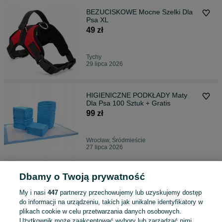
BEZUCISKOWE Mocne Szelki Dla
Psa XL
49 zł
Tychy
29 lipca 2026
HIGIENICZNE PODKŁADY Maty
Dla Psa 100 Sztuk + Gratis
99 zł
Wrocław, Śródmieście
27 lipca 2026
Dbamy o Twoją prywatność
BRAMKA PIŁKARSKA
TRENINGOWA metalowa bramka
My i nasi
447
partnerzy przechowujemy lub uzyskujemy dostęp
do gry
249 zł
do informacji na urządzeniu, takich jak unikalne identyfikatory w
plikach cookie w celu przetwarzania danych osobowych.
Użytkownik może zaakceptować wybory lub zarządzać nimi,