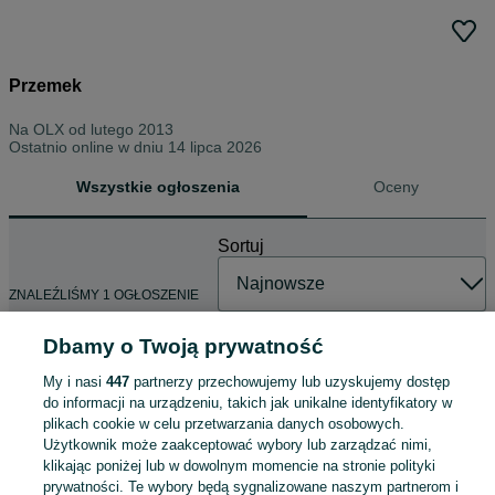
Przemek
Na OLX od
lutego 2013
Ostatnio online w dniu 14 lipca 2026
Wszystkie ogłoszenia
Oceny
Sortuj
ZNALEŹLIŚMY 1 OGŁOSZENIE
Dbamy o Twoją prywatność
My i nasi
447
partnerzy przechowujemy lub uzyskujemy dostęp
Praca w budce z lodami POLKOWICE LODOLANDIA
do informacji na urządzeniu, takich jak unikalne identyfikatory w
plikach cookie w celu przetwarzania danych osobowych.
31,40 - 31,50 zł / godz. brutto
Użytkownik może zaakceptować wybory lub zarządzać nimi,
Polkowice
Praca sezonowa
klikając poniżej lub w dowolnym momencie na stronie polityki
Umowa zlecenie
prywatności. Te wybory będą sygnalizowane naszym partnerom i