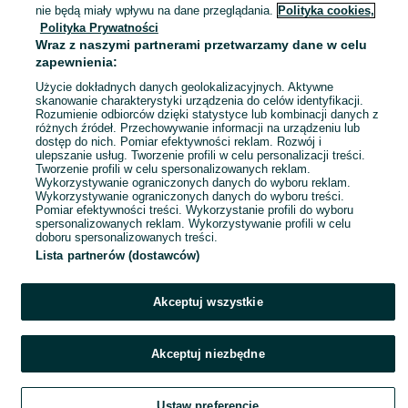
nie będą miały wpływu na dane przeglądania.
Polityka cookies,
Specjalne wymagania: Książeczka sanepidowska, Status studenta
Polityka Prywatności
Doświadczenie nie jest wymagane
Wraz z naszymi partnerami przetwarzamy dane w celu
Dyspozycyjność: Elastyczny czas pracy
zapewnienia:
Użycie dokładnych danych geolokalizacyjnych. Aktywne
Odświeżono dnia 21 lipca 2026
skanowanie charakterystyki urządzenia do celów identyfikacji.
Rozumienie odbiorców dzięki statystyce lub kombinacji danych z
różnych źródeł. Przechowywanie informacji na urządzeniu lub
dostęp do nich. Pomiar efektywności reklam. Rozwój i
ulepszanie usług. Tworzenie profili w celu personalizacji treści.
Tworzenie profili w celu spersonalizowanych reklam.
Wykorzystywanie ograniczonych danych do wyboru reklam.
Wykorzystywanie ograniczonych danych do wyboru treści.
Pomiar efektywności treści. Wykorzystanie profili do wyboru
spersonalizowanych reklam. Wykorzystywanie profili w celu
doboru spersonalizowanych treści.
Lista partnerów (dostawców)
Akceptuj wszystkie
Akceptuj niezbędne
Ustaw preferencje