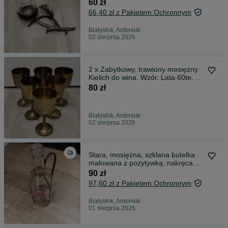
60 zł
66,40 zł z Pakietem Ochronnym
Białystok, Antoniuk
02 sierpnia 2026
2 x Zabytkowy, trawiony mosiężny
Kielich do wina. Wzór. Lata 60te.
Mos
80 zł
Białystok, Antoniuk
02 sierpnia 2026
Stara, mosiężna, szklana butelka
malowana z pozytywką, nakręcana.
Hand
90 zł
97,60 zł z Pakietem Ochronnym
Białystok, Antoniuk
01 sierpnia 2026