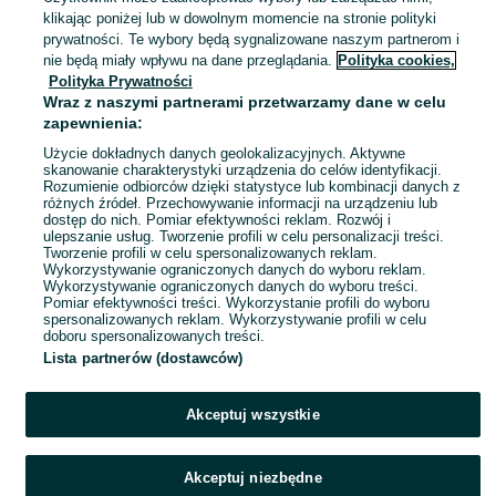
Białystok, Antoniuk
klikając poniżej lub w dowolnym momencie na stronie polityki
01 sierpnia 2026
prywatności. Te wybory będą sygnalizowane naszym partnerom i
nie będą miały wpływu na dane przeglądania.
Polityka cookies,
Polityka Prywatności
Kolekcjonerski Kubek koronacyjny
Wraz z naszymi partnerami przetwarzamy dane w celu
księcia / króla Anglii Karola. Stan i
zapewnienia:
70 zł
76,80 zł z Pakietem Ochronnym
Użycie dokładnych danych geolokalizacyjnych. Aktywne
skanowanie charakterystyki urządzenia do celów identyfikacji.
Rozumienie odbiorców dzięki statystyce lub kombinacji danych z
Białystok, Antoniuk
różnych źródeł. Przechowywanie informacji na urządzeniu lub
01 sierpnia 2026
dostęp do nich. Pomiar efektywności reklam. Rozwój i
ulepszanie usług. Tworzenie profili w celu personalizacji treści.
Tworzenie profili w celu spersonalizowanych reklam.
Wykorzystywanie ograniczonych danych do wyboru reklam.
1
2
3
...
8
Wykorzystywanie ograniczonych danych do wyboru treści.
Pomiar efektywności treści. Wykorzystanie profili do wyboru
spersonalizowanych reklam. Wykorzystywanie profili w celu
doboru spersonalizowanych treści.
Lista partnerów (dostawców)
Akceptuj wszystkie
Akceptuj niezbędne