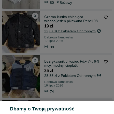
80
Beżowy
Czarna kurtka chłopięca
wiosna/jesień pikowana Rebel 98
19 zł
22,67 zł z Pakietem Ochronnym
Dąbrowa Tarnowska
17 lipca 2026
98
Bezrękawnik chłopiec F&F 74, 6-9
mcy, modny, cieplutki
25 zł
28,88 zł z Pakietem Ochronnym
Dąbrowa Tarnowska
16 lipca 2026
74
Kurtka wiosna/jesień Next 86 (12-
Dbamy o Twoją prywatność
18m) oliwkowa zieleń na zatrzaski