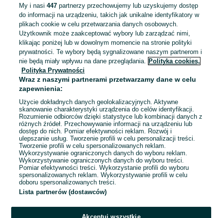
15 zł
My i nasi
447
partnerzy przechowujemy lub uzyskujemy dostęp
18,53 zł z Pakietem Ochronnym
do informacji na urządzeniu, takich jak unikalne identyfikatory w
plikach cookie w celu przetwarzania danych osobowych.
Dąbrowa Tarnowska
12 lipca 2026
Użytkownik może zaakceptować wybory lub zarządzać nimi,
86
klikając poniżej lub w dowolnym momencie na stronie polityki
prywatności. Te wybory będą sygnalizowane naszym partnerom i
nie będą miały wpływu na dane przeglądania.
Polityka cookies,
Sweterek świąteczny Zara 4-5 l,
Polityka Prywatności
110 ciemny melanż guziki
Wraz z naszymi partnerami przetwarzamy dane w celu
25 zł
zapewnienia:
28,88 zł z Pakietem Ochronnym
Użycie dokładnych danych geolokalizacyjnych. Aktywne
skanowanie charakterystyki urządzenia do celów identyfikacji.
Gruszów Mały
12 lipca 2026
Rozumienie odbiorców dzięki statystyce lub kombinacji danych z
różnych źródeł. Przechowywanie informacji na urządzeniu lub
110
Szary
dostęp do nich. Pomiar efektywności reklam. Rozwój i
ulepszanie usług. Tworzenie profili w celu personalizacji treści.
Tworzenie profili w celu spersonalizowanych reklam.
Wykorzystywanie ograniczonych danych do wyboru reklam.
1
2
Wykorzystywanie ograniczonych danych do wyboru treści.
Pomiar efektywności treści. Wykorzystanie profili do wyboru
spersonalizowanych reklam. Wykorzystywanie profili w celu
doboru spersonalizowanych treści.
Lista partnerów (dostawców)
Akceptuj wszystkie