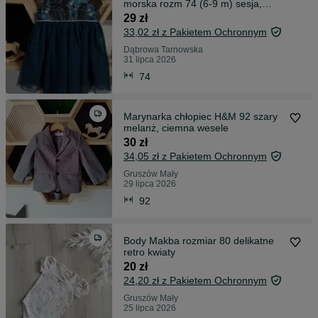
morska rozm 74 (6-9 m) sesja,
święta, tiul
29 zł
33,02 zł z Pakietem Ochronnym
Dąbrowa Tarnowska
31 lipca 2026
74
Marynarka chłopiec H&M 92 szary
melanż, ciemna wesele
30 zł
34,05 zł z Pakietem Ochronnym
Gruszów Mały
29 lipca 2026
92
Body Makba rozmiar 80 delikatne
retro kwiaty
20 zł
24,20 zł z Pakietem Ochronnym
Gruszów Mały
25 lipca 2026