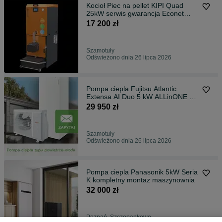
Kocioł Piec na pellet KIPI Quad
25kW serwis gwarancja Econet
aplikacja
17 200 zł
Szamotuły
Odświeżono dnia 26 lipca 2026
Pompa ciepla Fujitsu Atlantic
Extensa AI Duo 5 kW ALLinONE z
montażem
29 950 zł
Szamotuły
Odświeżono dnia 26 lipca 2026
Pompa ciepla Panasonik 5kW Seria
K kompletny montaz maszynownia
32 000 zł
Poznań, Szczepankowo