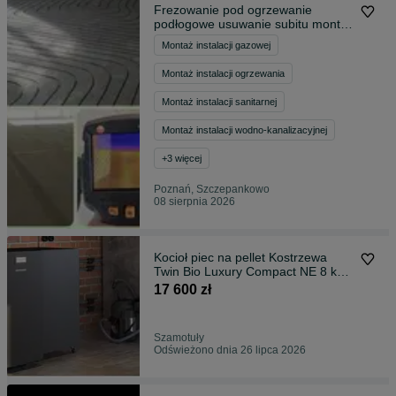
Frezowanie pod ogrzewanie
podłogowe usuwanie subitu montaż
pomp ciepła Panasonic Atlantic
Montaż instalacji gazowej
kotłów pellet gazowych plukanie
instalacji ukladanie styro
Montaż instalacji ogrzewania
Montaż instalacji sanitarnej
Montaż instalacji wodno-kanalizacyjnej
+
3
więcej
Poznań, Szczepankowo
08 sierpnia 2026
Kocioł piec na pellet Kostrzewa
Twin Bio Luxury Compact NE 8 kW
Promocja Uruchomienie
17 600 zł
Szamotuły
Odświeżono dnia 26 lipca 2026