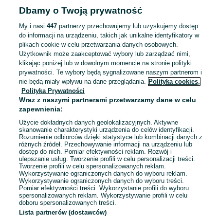
Odświeżono dnia 26 lipca 2026
Dbamy o Twoją prywatność
My i nasi
447
partnerzy przechowujemy lub uzyskujemy dostęp
Kocioł piec na pellet Otomatic
do informacji na urządzeniu, takich jak unikalne identyfikatory w
15kW kompletna kotłownia montaż
plikach cookie w celu przetwarzania danych osobowych.
serwis
12 400 zł
Użytkownik może zaakceptować wybory lub zarządzać nimi,
klikając poniżej lub w dowolnym momencie na stronie polityki
prywatności. Te wybory będą sygnalizowane naszym partnerom i
Szamotuły
nie będą miały wpływu na dane przeglądania.
Polityka cookies,
Odświeżono dnia 26 lipca 2026
Polityka Prywatności
Wraz z naszymi partnerami przetwarzamy dane w celu
zapewnienia:
Kocioł piec na pellet OTOMATIC
CLASSIC 15kW polski producent
Użycie dokładnych danych geolokalizacyjnych. Aktywne
skanowanie charakterystyki urządzenia do celów identyfikacji.
serwis
11 955 zł
Rozumienie odbiorców dzięki statystyce lub kombinacji danych z
różnych źródeł. Przechowywanie informacji na urządzeniu lub
dostęp do nich. Pomiar efektywności reklam. Rozwój i
ulepszanie usług. Tworzenie profili w celu personalizacji treści.
Szamotuły
Odświeżono dnia 26 lipca 2026
Tworzenie profili w celu spersonalizowanych reklam.
Wykorzystywanie ograniczonych danych do wyboru reklam.
Wykorzystywanie ograniczonych danych do wyboru treści.
Pomiar efektywności treści. Wykorzystanie profili do wyboru
spersonalizowanych reklam. Wykorzystywanie profili w celu
doboru spersonalizowanych treści.
Lista partnerów (dostawców)