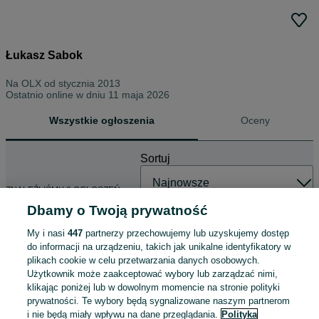
Łukasz Sabok
Na OLX od
stycznia 2013
Ostatnio online w dniu 11 maja 2026
Wszystkie ogłoszenia
Oceny
Sortuj
ZNALEŹLIŚMY 0 OGŁOSZEŃ
Dbamy o Twoją prywatność
My i nasi
447
partnerzy przechowujemy lub uzyskujemy dostęp
do informacji na urządzeniu, takich jak unikalne identyfikatory w
plikach cookie w celu przetwarzania danych osobowych.
Użytkownik może zaakceptować wybory lub zarządzać nimi,
klikając poniżej lub w dowolnym momencie na stronie polityki
prywatności. Te wybory będą sygnalizowane naszym partnerom
i nie będą miały wpływu na dane przeglądania.
Polityka