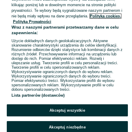
Nysa
klikając poniżej lub w dowolnym momencie na stronie polityki
04 sierpnia 2026
prywatności. Te wybory będą sygnalizowane naszym partnerom i
nie będą miały wpływu na dane przeglądania.
Polityka cookies,
Polityka Prywatności
Zuzia,dorosła, wysterylizowana do
Wraz z naszymi partnerami przetwarzamy dane w celu
adopcji.
zapewnienia:
Za darmo
Użycie dokładnych danych geolokalizacyjnych. Aktywne
skanowanie charakterystyki urządzenia do celów identyfikacji.
Rozumienie odbiorców dzięki statystyce lub kombinacji danych z
Kłodzko
różnych źródeł. Przechowywanie informacji na urządzeniu lub
03 sierpnia 2026
dostęp do nich. Pomiar efektywności reklam. Rozwój i
ulepszanie usług. Tworzenie profili w celu personalizacji treści.
Tworzenie profili w celu spersonalizowanych reklam.
Wykorzystywanie ograniczonych danych do wyboru reklam.
1
2
3
...
6
Wykorzystywanie ograniczonych danych do wyboru treści.
Pomiar efektywności treści. Wykorzystanie profili do wyboru
spersonalizowanych reklam. Wykorzystywanie profili w celu
doboru spersonalizowanych treści.
Lista partnerów (dostawców)
Akceptuj wszystkie
Akceptuj niezbędne