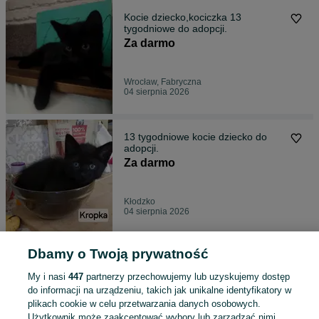
Kocie dziecko,kociczka 13
tygodniowe do adopcji.
Za darmo
Wrocław, Fabryczna
04 sierpnia 2026
13 tygodniowe kocie dziecko do
adopcji.
Za darmo
Kłodzko
04 sierpnia 2026
Dbamy o Twoją prywatność
Śliczna koteczka Kropka do
adopcji.
My i nasi
447
partnerzy przechowujemy lub uzyskujemy dostęp
Za darmo
do informacji na urządzeniu, takich jak unikalne identyfikatory w
plikach cookie w celu przetwarzania danych osobowych.
Użytkownik może zaakceptować wybory lub zarządzać nimi,