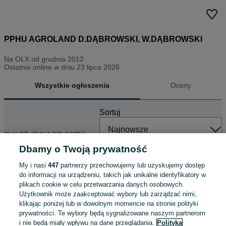
PPHU AGROLAND D.DĄBROWSKI, W.DĄBROWSKI
Na OLX od
grudnia 2012
Ostatnio online w dniu 23 lipca 2026
Wszystkie ogłoszenia
Oceny
Sortuj
ZNALEŹLIŚMY 0 OGŁOSZEŃ
Dbamy o Twoją prywatność
My i nasi
447
partnerzy przechowujemy lub uzyskujemy dostęp
do informacji na urządzeniu, takich jak unikalne identyfikatory w
plikach cookie w celu przetwarzania danych osobowych.
Użytkownik może zaakceptować wybory lub zarządzać nimi,
klikając poniżej lub w dowolnym momencie na stronie polityki
prywatności. Te wybory będą sygnalizowane naszym partnerom
i nie będą miały wpływu na dane przeglądania.
Polityka