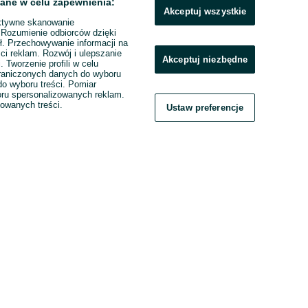
ane w celu zapewnienia:
Akceptuj wszystkie
ktywne skanowanie
. Rozumienie odbiorców dzięki
ł. Przechowywanie informacji na
ci reklam. Rozwój i ulepszanie
Akceptuj niezbędne
. Tworzenie profili w celu
raniczonych danych do wyboru
o wyboru treści. Pomiar
boru spersonalizowanych reklam.
zowanych treści.
Ustaw preferencje