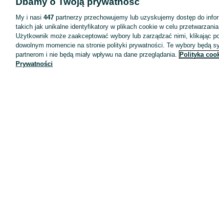
Dbamy o Twoją prywatność
My i nasi
447
partnerzy przechowujemy lub uzyskujemy dostęp do infor
takich jak unikalne identyfikatory w plikach cookie w celu przetwarzan
Użytkownik może zaakceptować wybory lub zarządzać nimi, klikając po
dowolnym momencie na stronie polityki prywatności. Te wybory będą 
partnerom i nie będą miały wpływu na dane przeglądania.
Polityka coo
Aplikacje mobilne OLX.pl
Prywatności
Pomoc
Wyróżnione ogłoszenia
Oferta dla firm
Blog
Regulamin
Polityka prywatności
Reklama
Informacja o realizowanej strategii podatkowej
Ustawienia plików cookie
Zasady bezpieczeństwa