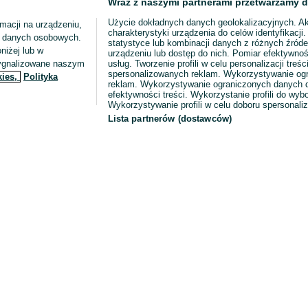
Wraz z naszymi partnerami przetwarzamy d
Użycie dokładnych danych geolokalizacyjnych. A
macji na urządzeniu,
charakterystyki urządzenia do celów identyfikacji
ia danych osobowych.
statystyce lub kombinacji danych z różnych źróde
niżej lub w
urządzeniu lub dostęp do nich. Pomiar efektywnoś
sygnalizowane naszym
usług. Tworzenie profili w celu personalizacji treści
spersonalizowanych reklam. Wykorzystywanie og
kies,
Polityka
reklam. Wykorzystywanie ograniczonych danych d
efektywności treści. Wykorzystanie profili do wy
Wykorzystywanie profili w celu doboru spersonali
Lista partnerów (dostawców)