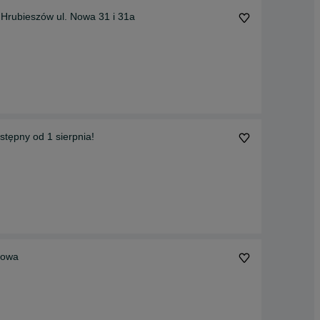
bieszów ul. Nowa 31 i 31a
tępny od 1 sierpnia!
rtowa