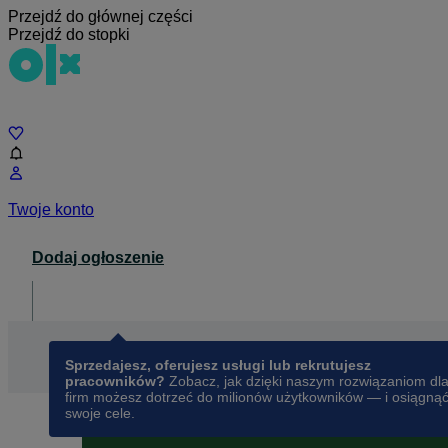
Przejdź do głównej części
Przejdź do stopki
Czat
Twoje konto
Dodaj ogłoszenie
Dla biznesu
opens in a new tab
Sprzedajesz, oferujesz usługi lub rekrutujesz
pracowników?
Zobacz, jak dzięki naszym rozwiązaniom dl
firm możesz dotrzeć do milionów użytkowników — i osiągną
swoje cele.