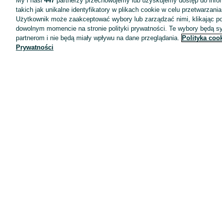
My i nasi
447
partnerzy przechowujemy lub uzyskujemy dostęp do infor
takich jak unikalne identyfikatory w plikach cookie w celu przetwarzan
Użytkownik może zaakceptować wybory lub zarządzać nimi, klikając po
dowolnym momencie na stronie polityki prywatności. Te wybory będą 
partnerom i nie będą miały wpływu na dane przeglądania.
Polityka coo
Prywatności
Aplikacje mobilne OLX.pl
Pomoc
Wyróżnione ogłoszenia
Oferta dla firm
Blog
Regulamin
Polityka prywatności
Reklama
Informacja o realizowanej strategii podatkowej