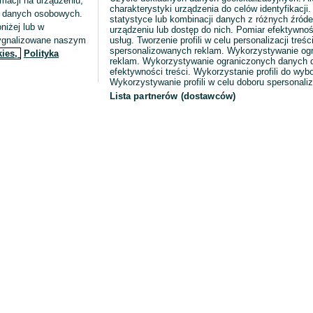
macji na urządzeniu,
charakterystyki urządzenia do celów identyfikacji
ia danych osobowych.
statystyce lub kombinacji danych z różnych źróde
niżej lub w
urządzeniu lub dostęp do nich. Pomiar efektywnoś
sygnalizowane naszym
usług. Tworzenie profili w celu personalizacji treści
spersonalizowanych reklam. Wykorzystywanie og
kies,
Polityka
reklam. Wykorzystywanie ograniczonych danych d
efektywności treści. Wykorzystanie profili do wy
Wykorzystywanie profili w celu doboru spersonali
Lista partnerów (dostawców)