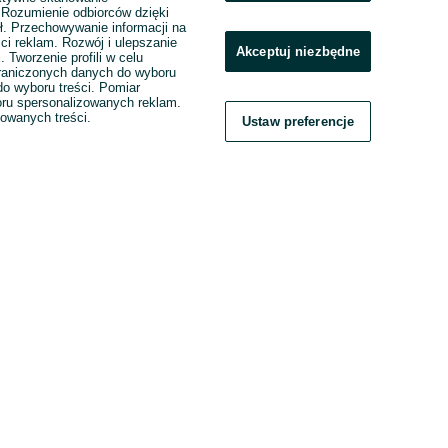
. Rozumienie odbiorców dzięki
ł. Przechowywanie informacji na
ci reklam. Rozwój i ulepszanie
Akceptuj niezbędne
. Tworzenie profili w celu
raniczonych danych do wyboru
o wyboru treści. Pomiar
boru spersonalizowanych reklam.
zowanych treści.
Ustaw preferencje