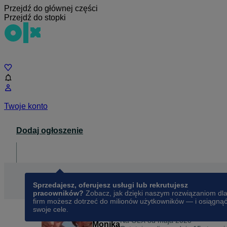
Przejdź do głównej części
Przejdź do stopki
Czat
Twoje konto
Dodaj ogłoszenie
Dla biznesu
opens in a new tab
Sprzedajesz, oferujesz usługi lub rekrutujesz
pracowników?
Zobacz, jak dzięki naszym rozwiązaniom dl
firm możesz dotrzeć do milionów użytkowników — i osiągną
swoje cele.
Na OLX od
maja 2020
Monika