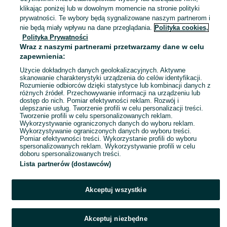
27 lipca 2026
klikając poniżej lub w dowolnym momencie na stronie polityki
S / 36
prywatności. Te wybory będą sygnalizowane naszym partnerom i
nie będą miały wpływu na dane przeglądania.
Polityka cookies,
Polityka Prywatności
Sukienka koktajlowa. Raz ubrana
Wraz z naszymi partnerami przetwarzamy dane w celu
28 zł
zapewnienia:
32,48 zł z Pakietem Ochronnym
Użycie dokładnych danych geolokalizacyjnych. Aktywne
skanowanie charakterystyki urządzenia do celów identyfikacji.
Kłodzko
Rozumienie odbiorców dzięki statystyce lub kombinacji danych z
27 lipca 2026
różnych źródeł. Przechowywanie informacji na urządzeniu lub
S / 36
dostęp do nich. Pomiar efektywności reklam. Rozwój i
ulepszanie usług. Tworzenie profili w celu personalizacji treści.
Tworzenie profili w celu spersonalizowanych reklam.
Wykorzystywanie ograniczonych danych do wyboru reklam.
1
2
3
4
Wykorzystywanie ograniczonych danych do wyboru treści.
Pomiar efektywności treści. Wykorzystanie profili do wyboru
spersonalizowanych reklam. Wykorzystywanie profili w celu
doboru spersonalizowanych treści.
Lista partnerów (dostawców)
Akceptuj wszystkie
Akceptuj niezbędne