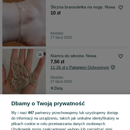
Śliczna bransoletka na nogę. Nowa
10 zł
Kłodzko
27 lipca 2026
Klamra do włosów. Nowa
7,50 zł
11,26 zł z Pakietem Ochronnym
Kłodzko
27 lipca 2026
Złoty
Dbamy o Twoją prywatność
Czarne jeansy Big Star
25 zł
My i nasi
447
partnerzy przechowujemy lub uzyskujemy dostęp
29,38 zł z Pakietem Ochronnym
do informacji na urządzeniu, takich jak unikalne identyfikatory w
plikach cookie w celu przetwarzania danych osobowych.
Kłodzko
Użytkownik może zaakceptować wybory lub zarządzać nimi,