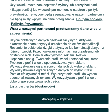
plikach cookie w celu przetwarzania danych osobowych.
Użytkownik może zaakceptować wybory lub zarządzać nimi,
Augustów
klikając poniżej lub w dowolnym momencie na stronie polityki
02 sierpnia 2026
prywatności. Te wybory będą sygnalizowane naszym partnerom i
nie będą miały wpływu na dane przeglądania.
Polityka cookies,
Polityka Prywatności
Nowe czarne ukulele sopranowe w
Wraz z naszymi partnerami przetwarzamy dane w celu
pokrowcu
zapewnienia:
115 zł
123,59 zł z Pakietem Ochronnym
Użycie dokładnych danych geolokalizacyjnych. Aktywne
skanowanie charakterystyki urządzenia do celów identyfikacji.
Rozumienie odbiorców dzięki statystyce lub kombinacji danych z
Augustów
różnych źródeł. Przechowywanie informacji na urządzeniu lub
02 sierpnia 2026
dostęp do nich. Pomiar efektywności reklam. Rozwój i
ulepszanie usług. Tworzenie profili w celu personalizacji treści.
Tworzenie profili w celu spersonalizowanych reklam.
Wykorzystywanie ograniczonych danych do wyboru reklam.
1
2
3
...
20
Wykorzystywanie ograniczonych danych do wyboru treści.
Pomiar efektywności treści. Wykorzystanie profili do wyboru
spersonalizowanych reklam. Wykorzystywanie profili w celu
doboru spersonalizowanych treści.
Lista partnerów (dostawców)
Akceptuj wszystkie