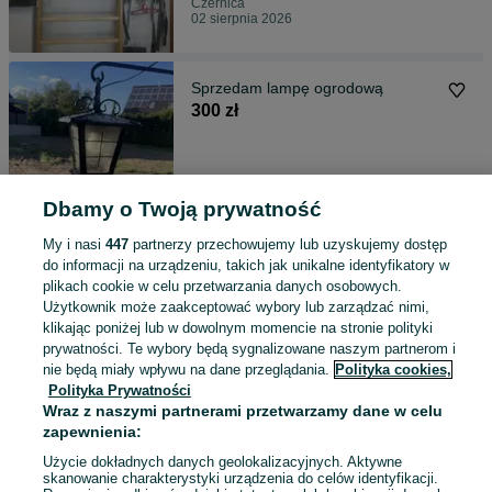
Czernica
02 sierpnia 2026
Sprzedam lampę ogrodową
300 zł
Czernica
01 sierpnia 2026
Dbamy o Twoją prywatność
My i nasi
447
partnerzy przechowujemy lub uzyskujemy dostęp
do informacji na urządzeniu, takich jak unikalne identyfikatory w
Rowerek kettler uzywany
plikach cookie w celu przetwarzania danych osobowych.
300 zł
Użytkownik może zaakceptować wybory lub zarządzać nimi,
klikając poniżej lub w dowolnym momencie na stronie polityki
prywatności. Te wybory będą sygnalizowane naszym partnerom i
nie będą miały wpływu na dane przeglądania.
Polityka cookies,
Czernica
01 sierpnia 2026
Polityka Prywatności
Wraz z naszymi partnerami przetwarzamy dane w celu
zapewnienia:
Zestaw Duży piko HO
Użycie dokładnych danych geolokalizacyjnych. Aktywne
skanowanie charakterystyki urządzenia do celów identyfikacji.
650 zł