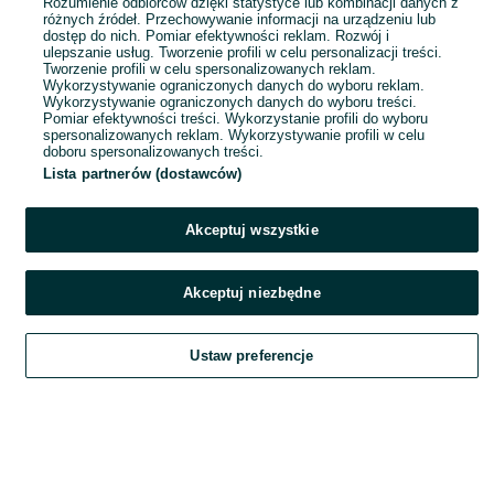
Rozumienie odbiorców dzięki statystyce lub kombinacji danych z
różnych źródeł. Przechowywanie informacji na urządzeniu lub
dostęp do nich. Pomiar efektywności reklam. Rozwój i
ulepszanie usług. Tworzenie profili w celu personalizacji treści.
Ratowice
Tworzenie profili w celu spersonalizowanych reklam.
11 lipca 2026
Wykorzystywanie ograniczonych danych do wyboru reklam.
Wykorzystywanie ograniczonych danych do wyboru treści.
Pomiar efektywności treści. Wykorzystanie profili do wyboru
spersonalizowanych reklam. Wykorzystywanie profili w celu
doboru spersonalizowanych treści.
Lista partnerów (dostawców)
Akceptuj wszystkie
Akceptuj niezbędne
Ustaw preferencje
Szukaj
Obserwujesz
Dodaj
Czat
Konto