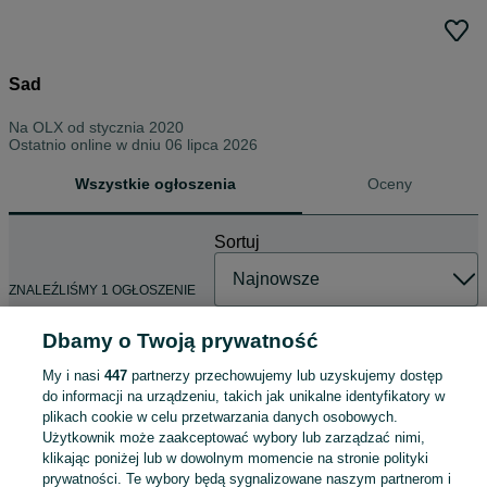
Sad
Na OLX od
stycznia 2020
Ostatnio online w dniu 06 lipca 2026
Wszystkie ogłoszenia
Oceny
Sortuj
ZNALEŹLIŚMY 1 OGŁOSZENIE
Dbamy o Twoją prywatność
My i nasi
447
partnerzy przechowujemy lub uzyskujemy dostęp
Thermomix TM7 Nowy Oryginalnie
do informacji na urządzeniu, takich jak unikalne identyfikatory w
zapakowany 2 lata gwarancji
plikach cookie w celu przetwarzania danych osobowych.
5 700 zł
Użytkownik może zaakceptować wybory lub zarządzać nimi,
klikając poniżej lub w dowolnym momencie na stronie polityki
prywatności. Te wybory będą sygnalizowane naszym partnerom i