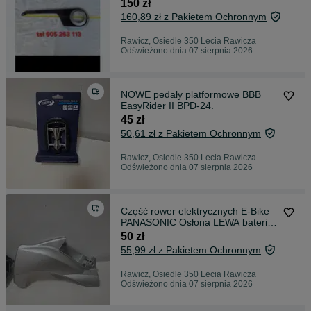
system PANASONIC NEX KTM
150 zł
KALKHOFF FLYER
160,89 zł z Pakietem Ochronnym
Rawicz, Osiedle 350 Lecia Rawicza
Odświeżono dnia 07 sierpnia 2026
NOWE pedały platformowe BBB
EasyRider II BPD-24.
45 zł
50,61 zł z Pakietem Ochronnym
Rawicz, Osiedle 350 Lecia Rawicza
Odświeżono dnia 07 sierpnia 2026
Część rower elektrycznych E-Bike
PANASONIC Osłona LEWA bateri
Flyer
50 zł
55,99 zł z Pakietem Ochronnym
Rawicz, Osiedle 350 Lecia Rawicza
Odświeżono dnia 07 sierpnia 2026