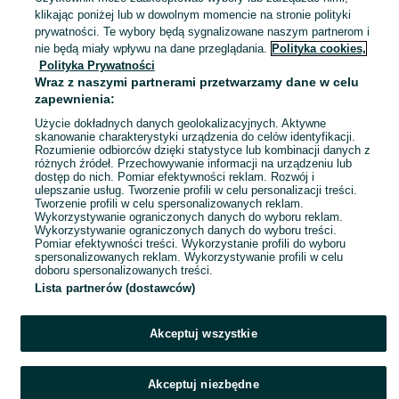
Rawicz, Osiedle 350 Lecia Rawicza
klikając poniżej lub w dowolnym momencie na stronie polityki
Odświeżono dnia 07 sierpnia 2026
prywatności. Te wybory będą sygnalizowane naszym partnerom i
nie będą miały wpływu na dane przeglądania.
Polityka cookies,
Polityka Prywatności
NOWA Bateria Bosch PowerTube
Wraz z naszymi partnerami przetwarzamy dane w celu
625Wh BBP290 horizontal 36v
zapewnienia:
16,7ah 625wh
1 840 zł
1 910 zł z Pakietem Ochronnym
Użycie dokładnych danych geolokalizacyjnych. Aktywne
skanowanie charakterystyki urządzenia do celów identyfikacji.
Rozumienie odbiorców dzięki statystyce lub kombinacji danych z
Rawicz, Osiedle 350 Lecia Rawicza
różnych źródeł. Przechowywanie informacji na urządzeniu lub
Odświeżono dnia 07 sierpnia 2026
dostęp do nich. Pomiar efektywności reklam. Rozwój i
ulepszanie usług. Tworzenie profili w celu personalizacji treści.
Tworzenie profili w celu spersonalizowanych reklam.
Wykorzystywanie ograniczonych danych do wyboru reklam.
1
2
3
Wykorzystywanie ograniczonych danych do wyboru treści.
Pomiar efektywności treści. Wykorzystanie profili do wyboru
spersonalizowanych reklam. Wykorzystywanie profili w celu
doboru spersonalizowanych treści.
Lista partnerów (dostawców)
Akceptuj wszystkie
Akceptuj niezbędne