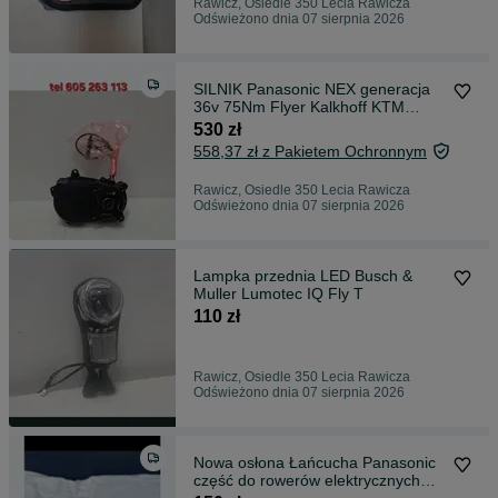
Rawicz, Osiedle 350 Lecia Rawicza
Odświeżono dnia 07 sierpnia 2026
SILNIK Panasonic NEX generacja
36v 75Nm Flyer Kalkhoff KTM
część do rowerów elektrycznych
530 zł
system PANASONIC
558,37 zł z Pakietem Ochronnym
Rawicz, Osiedle 350 Lecia Rawicza
Odświeżono dnia 07 sierpnia 2026
Lampka przednia LED Busch &
Muller Lumotec IQ Fly T
110 zł
Rawicz, Osiedle 350 Lecia Rawicza
Odświeżono dnia 07 sierpnia 2026
Nowa osłona Łańcucha Panasonic
część do rowerów elektrycznych