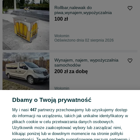
Rollbar,nalewak do
piwa,wynajem,wypożyczalnia
100 zł
Wołomin
Odświeżono dnia 02 sierpnia 2026
Wynajem, najem, wypożyczalnia
samochodów
200 zł za dobę
Wołomin
Odświeżono dnia 02 sierpnia 2026
Dbamy o Twoją prywatność
My i nasi
447
partnerzy przechowujemy lub uzyskujemy dostęp
Sprzedam zrębkę biomasę
do informacji na urządzeniu, takich jak unikalne identyfikatory w
mieszaną iglastą i liściastą
plikach cookie w celu przetwarzania danych osobowych.
50 zł
Użytkownik może zaakceptować wybory lub zarządzać nimi,
klikając poniżej lub w dowolnym momencie na stronie polityki
prywatności. Te wybory będą sygnalizowane naszym partnerom i