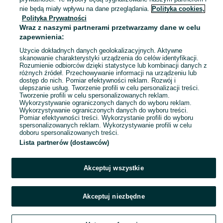
Wołomin
nie będą miały wpływu na dane przeglądania.
Polityka cookies,
27 lipca 2026
Polityka Prywatności
Wraz z naszymi partnerami przetwarzamy dane w celu
zapewnienia:
Lada chłodnicza 380 x 110x210
2 000 zł
Użycie dokładnych danych geolokalizacyjnych. Aktywne
skanowanie charakterystyki urządzenia do celów identyfikacji.
Rozumienie odbiorców dzięki statystyce lub kombinacji danych z
różnych źródeł. Przechowywanie informacji na urządzeniu lub
dostęp do nich. Pomiar efektywności reklam. Rozwój i
Kobyłka
ulepszanie usług. Tworzenie profili w celu personalizacji treści.
22 lipca 2026
Tworzenie profili w celu spersonalizowanych reklam.
Wykorzystywanie ograniczonych danych do wyboru reklam.
Wykorzystywanie ograniczonych danych do wyboru treści.
Pomiar efektywności treści. Wykorzystanie profili do wyboru
spersonalizowanych reklam. Wykorzystywanie profili w celu
doboru spersonalizowanych treści.
Lista partnerów (dostawców)
Akceptuj wszystkie
Akceptuj niezbędne