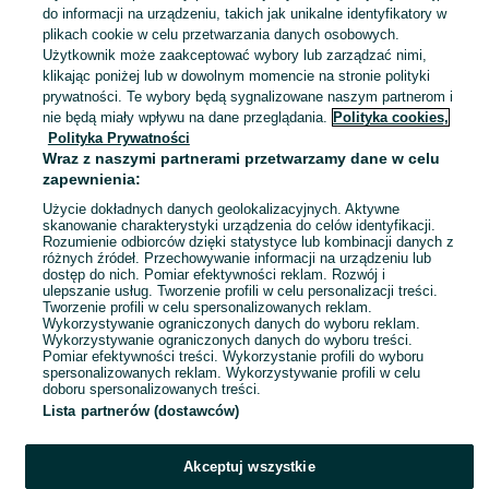
52,15 zł z Pakietem Ochronnym
do informacji na urządzeniu, takich jak unikalne identyfikatory w
plikach cookie w celu przetwarzania danych osobowych.
Toruń
Użytkownik może zaakceptować wybory lub zarządzać nimi,
21 lipca 2026
klikając poniżej lub w dowolnym momencie na stronie polityki
32
prywatności. Te wybory będą sygnalizowane naszym partnerom i
nie będą miały wpływu na dane przeglądania.
Polityka cookies,
Polityka Prywatności
3 konie barbie plus dodatko
Wraz z naszymi partnerami przetwarzamy dane w celu
54,80 zł
zapewnienia:
60,98 zł z Pakietem Ochronnym
Użycie dokładnych danych geolokalizacyjnych. Aktywne
skanowanie charakterystyki urządzenia do celów identyfikacji.
Rozumienie odbiorców dzięki statystyce lub kombinacji danych z
Toruń
różnych źródeł. Przechowywanie informacji na urządzeniu lub
21 lipca 2026
dostęp do nich. Pomiar efektywności reklam. Rozwój i
ulepszanie usług. Tworzenie profili w celu personalizacji treści.
Tworzenie profili w celu spersonalizowanych reklam.
Wykorzystywanie ograniczonych danych do wyboru reklam.
1
2
3
Wykorzystywanie ograniczonych danych do wyboru treści.
Pomiar efektywności treści. Wykorzystanie profili do wyboru
spersonalizowanych reklam. Wykorzystywanie profili w celu
doboru spersonalizowanych treści.
Lista partnerów (dostawców)
Akceptuj wszystkie