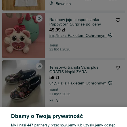
Bawełna
Rainbow jajo niespodzianka
Puppycorn Surprise pol ceny
49,99 zł
55,78 zł z Pakietem Ochronnym
Toruń
22 lipca 2026
Tenisowki tranpki Vans plus
GRATIS klapki ZARA
59 zł
64,57 zł z Pakietem Ochronnym
Toruń
21 lipca 2026
31
Dbamy o Twoją prywatność
Stebrne sandaly r 32 stan bdb
47 zł
My i nasi
447
partnerzy przechowujemy lub uzyskujemy dostęp