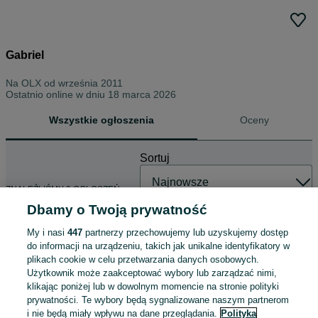
Gabriel
Na OLX od
września 2011
Ostatnio online w dniu 18 marca 2026
Wszystkie ogłoszenia
Oceny
Sortuj
ZNALEŹLIŚMY 0 OGŁOSZEŃ
Dbamy o Twoją prywatność
My i nasi
447
partnerzy przechowujemy lub uzyskujemy dostęp
do informacji na urządzeniu, takich jak unikalne identyfikatory w
plikach cookie w celu przetwarzania danych osobowych.
Użytkownik może zaakceptować wybory lub zarządzać nimi,
klikając poniżej lub w dowolnym momencie na stronie polityki
prywatności. Te wybory będą sygnalizowane naszym partnerom
i nie będą miały wpływu na dane przeglądania.
Polityka