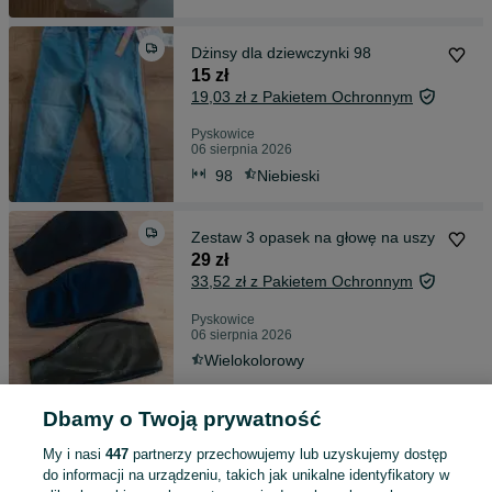
Dżinsy dla dziewczynki 98
15 zł
19,03 zł z Pakietem Ochronnym
Pyskowice
06 sierpnia 2026
98
Niebieski
Zestaw 3 opasek na głowę na uszy
29 zł
33,52 zł z Pakietem Ochronnym
Pyskowice
06 sierpnia 2026
Wielokolorowy
Dbamy o Twoją prywatność
Zestaw 2 roślin gałązek zielonych
20 zł
My i nasi
447
partnerzy przechowujemy lub uzyskujemy dostęp
24,67 zł z Pakietem Ochronnym
do informacji na urządzeniu, takich jak unikalne identyfikatory w