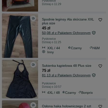
Pyskowice
Dzisiaj o 11:29
Spodnie leginsy Ala skórzane XXL
plus size
45 zł
50,08 zł z Pakietem Ochronnym
Pyskowice
Dzisiaj o 11:25
XXL / 44
Czarny
H&M
Inny
Sukienka kąpielowa 48 Plus size
75 zł
81,13 zł z Pakietem Ochronnym
Pyskowice
Dzisiaj o 10:57
4XL / 48
Czarny
Bonprix
Osłona haka holowniczego 2 szt