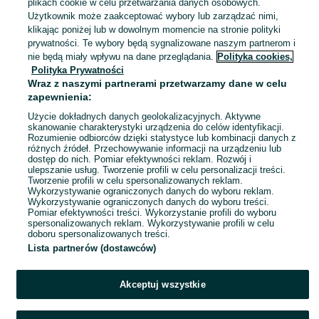
plikach cookie w celu przetwarzania danych osobowych.
Użytkownik może zaakceptować wybory lub zarządzać nimi,
Pyskowice
klikając poniżej lub w dowolnym momencie na stronie polityki
06 sierpnia 2026
prywatności. Te wybory będą sygnalizowane naszym partnerom i
nie będą miały wpływu na dane przeglądania.
Polityka cookies,
Polityka Prywatności
Torebki na drobiazgi słodkości
Wraz z naszymi partnerami przetwarzamy dane w celu
10 zł
zapewnienia:
13,85 zł z Pakietem Ochronnym
Użycie dokładnych danych geolokalizacyjnych. Aktywne
skanowanie charakterystyki urządzenia do celów identyfikacji.
Rozumienie odbiorców dzięki statystyce lub kombinacji danych z
Pyskowice
różnych źródeł. Przechowywanie informacji na urządzeniu lub
06 sierpnia 2026
dostęp do nich. Pomiar efektywności reklam. Rozwój i
ulepszanie usług. Tworzenie profili w celu personalizacji treści.
Tworzenie profili w celu spersonalizowanych reklam.
Wykorzystywanie ograniczonych danych do wyboru reklam.
1
2
3
...
18
Wykorzystywanie ograniczonych danych do wyboru treści.
Pomiar efektywności treści. Wykorzystanie profili do wyboru
spersonalizowanych reklam. Wykorzystywanie profili w celu
doboru spersonalizowanych treści.
Lista partnerów (dostawców)
Akceptuj wszystkie