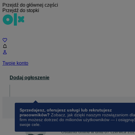
Przejdź do głównej części
Przejdź do stopki
Czat
Twoje konto
Dodaj ogłoszenie
Dla biznesu
opens in a new tab
Sprzedajesz, oferujesz usługi lub rekrutujesz
pracowników?
Zobacz, jak dzięki naszym rozwiązaniom dl
firm możesz dotrzeć do milionów użytkowników — i osiągną
swoje cele.
Na OLX od
lipca 2011
Jowita
Ostatnio online w dniu 07 czerwca 20