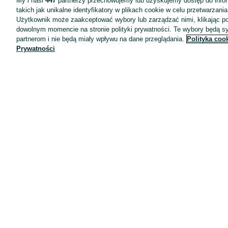
My i nasi
447
partnerzy przechowujemy lub uzyskujemy dostęp do infor
takich jak unikalne identyfikatory w plikach cookie w celu przetwarzan
Użytkownik może zaakceptować wybory lub zarządzać nimi, klikając po
dowolnym momencie na stronie polityki prywatności. Te wybory będą 
partnerom i nie będą miały wpływu na dane przeglądania.
Polityka coo
Prywatności
Aplikacje mobilne OLX.pl
Pomoc
Wyróżnione ogłoszenia
Oferta dla firm
Blog
Regulamin
Polityka prywatności
Reklama
Informacja o realizowanej strategii podatkowej