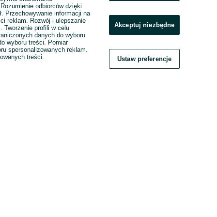
. Rozumienie odbiorców dzięki
ł. Przechowywanie informacji na
ci reklam. Rozwój i ulepszanie
Akceptuj niezbędne
. Tworzenie profili w celu
raniczonych danych do wyboru
o wyboru treści. Pomiar
boru spersonalizowanych reklam.
zowanych treści.
Ustaw preferencje