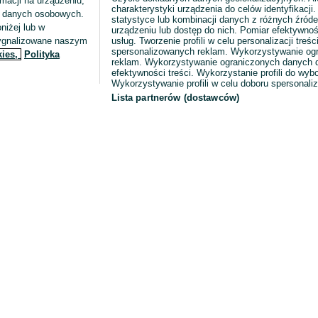
macji na urządzeniu,
charakterystyki urządzenia do celów identyfikacji
ia danych osobowych.
statystyce lub kombinacji danych z różnych źróde
niżej lub w
urządzeniu lub dostęp do nich. Pomiar efektywnoś
sygnalizowane naszym
usług. Tworzenie profili w celu personalizacji treści
spersonalizowanych reklam. Wykorzystywanie og
kies,
Polityka
reklam. Wykorzystywanie ograniczonych danych d
efektywności treści. Wykorzystanie profili do wy
Wykorzystywanie profili w celu doboru spersonali
Lista partnerów (dostawców)