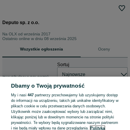
Deputo sp. z o.o.
Na OLX od
września 2017
Ostatnio online w dniu 08 września 2025
Wszystkie ogłoszenia
Oceny
Sortuj
ZNALEŹLIŚMY 0 OGŁOSZEŃ
Dbamy o Twoją prywatność
My i nasi
447
partnerzy przechowujemy lub uzyskujemy dostęp
do informacji na urządzeniu, takich jak unikalne identyfikatory w
plikach cookie w celu przetwarzania danych osobowych.
Użytkownik może zaakceptować wybory lub zarządzać nimi,
klikając poniżej lub w dowolnym momencie na stronie polityki
prywatności. Te wybory będą sygnalizowane naszym partnerom
i nie będą miały wpływu na dane przeglądania.
Polityka