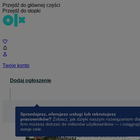
Przejdź do głównej części
Przejdź do stopki
Czat
Twoje konto
Dodaj ogłoszenie
Dla biznesu
opens in a new tab
Sprzedajesz, oferujesz usługi lub rekrutujesz
pracowników?
Zobacz, jak dzięki naszym rozwiązaniom dl
firm możesz dotrzeć do milionów użytkowników — i osiągną
swoje cele.
Na OLX od
września 2017
Mateusz