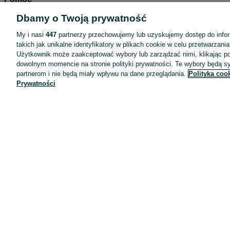
Wyróżnione ogłoszenia
Dbamy o Twoją prywatność
Oferta dla firm
My i nasi
447
partnerzy przechowujemy lub uzyskujemy dostęp do infor
takich jak unikalne identyfikatory w plikach cookie w celu przetwarzan
Blog
Użytkownik może zaakceptować wybory lub zarządzać nimi, klikając po
Regulamin
dowolnym momencie na stronie polityki prywatności. Te wybory będą 
partnerom i nie będą miały wpływu na dane przeglądania.
Polityka coo
Polityka prywatności
Prywatności
Reklama
Informacja o realizowanej strategii podatkowej
Ustawienia plików cookie
Zasady bezpieczeństwa
Mapa kategorii
Mapa miejscowości
Mapa ministron
Popularne wyszukiwania
Kariera