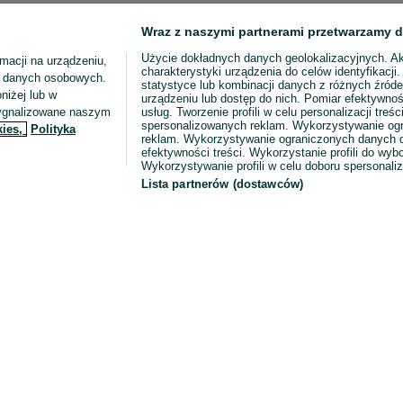
Wraz z naszymi partnerami przetwarzamy d
Użycie dokładnych danych geolokalizacyjnych. A
macji na urządzeniu,
charakterystyki urządzenia do celów identyfikacji
ia danych osobowych.
statystyce lub kombinacji danych z różnych źróde
niżej lub w
urządzeniu lub dostęp do nich. Pomiar efektywnoś
sygnalizowane naszym
usług. Tworzenie profili w celu personalizacji treści
spersonalizowanych reklam. Wykorzystywanie og
kies,
Polityka
reklam. Wykorzystywanie ograniczonych danych d
efektywności treści. Wykorzystanie profili do wy
Wykorzystywanie profili w celu doboru spersonali
Lista partnerów (dostawców)