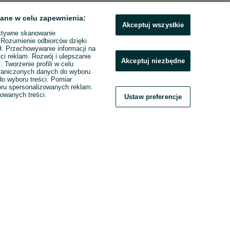
ane w celu zapewnienia:
Akceptuj wszystkie
ktywne skanowanie
. Rozumienie odbiorców dzięki
ł. Przechowywanie informacji na
ci reklam. Rozwój i ulepszanie
Akceptuj niezbędne
. Tworzenie profili w celu
raniczonych danych do wyboru
o wyboru treści. Pomiar
boru spersonalizowanych reklam.
zowanych treści.
Ustaw preferencje