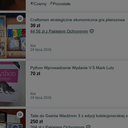
Czarny
Pozostałe
Craftsmen strategiczne ekonomiczna gra planszowa
39 zł
44,56 zł z Pakietem Ochronnym
Iłża
29 lipca 2026
Python Wprowadzenie Wydanie V 5 Mark Lutz
70 zł
Iłża
29 lipca 2026
Talie do Gwinta Wiedźmin 3 z edycji kolekcjonerskiej 
250 zł
264 zł z Pakietem Ochronnym