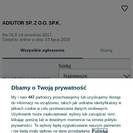
ADIUTOR SP. Z O.O. SP.K.
Na OLX od
września 2017
Ostatnio online w dniu 13 lipca 2026
Wszystkie ogłoszenia
Oceny
Sortuj
ZNALEŹLIŚMY 0 OGŁOSZEŃ
Dbamy o Twoją prywatność
My i nasi
447
partnerzy przechowujemy lub uzyskujemy dostęp
do informacji na urządzeniu, takich jak unikalne identyfikatory w
plikach cookie w celu przetwarzania danych osobowych.
Użytkownik może zaakceptować wybory lub zarządzać nimi,
klikając poniżej lub w dowolnym momencie na stronie polityki
prywatności. Te wybory będą sygnalizowane naszym partnerom
i nie będą miały wpływu na dane przeglądania.
Polityka