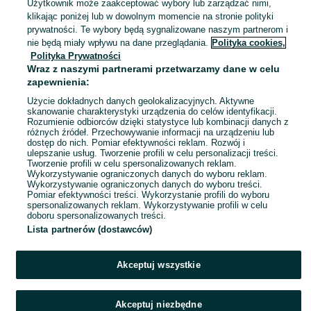
Użytkownik może zaakceptować wybory lub zarządzać nimi,
13 lipca 2026
klikając poniżej lub w dowolnym momencie na stronie polityki
62
Szary
prywatności. Te wybory będą sygnalizowane naszym partnerom i
nie będą miały wpływu na dane przeglądania.
Polityka cookies,
Polityka Prywatności
Pampersy 2 dada :-)
Wraz z naszymi partnerami przetwarzamy dane w celu
45 zł
zapewnienia:
50,08 zł z Pakietem Ochronnym
Użycie dokładnych danych geolokalizacyjnych. Aktywne
skanowanie charakterystyki urządzenia do celów identyfikacji.
Rozumienie odbiorców dzięki statystyce lub kombinacji danych z
Ziempniów
różnych źródeł. Przechowywanie informacji na urządzeniu lub
12 lipca 2026
dostęp do nich. Pomiar efektywności reklam. Rozwój i
ulepszanie usług. Tworzenie profili w celu personalizacji treści.
Tworzenie profili w celu spersonalizowanych reklam.
Wykorzystywanie ograniczonych danych do wyboru reklam.
1
2
Wykorzystywanie ograniczonych danych do wyboru treści.
Pomiar efektywności treści. Wykorzystanie profili do wyboru
spersonalizowanych reklam. Wykorzystywanie profili w celu
doboru spersonalizowanych treści.
Lista partnerów (dostawców)
Akceptuj wszystkie
Akceptuj niezbędne