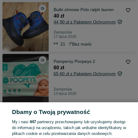
Butki zimowe Polo ralph lauren
40 zł
44,90 zł z Pakietem Ochronnym
Ziempniów
17 lipca 2026
21
Bez marki
Pampersy Poopeys 2
60 zł
65,60 zł z Pakietem Ochronnym
Ziempniów
13 lipca 2026
Dbamy o Twoją prywatność
Ubranko na chrzest
80 zł
My i nasi
447
partnerzy przechowujemy lub uzyskujemy dostęp
86,30 zł z Pakietem Ochronnym
do informacji na urządzeniu, takich jak unikalne identyfikatory w
plikach cookie w celu przetwarzania danych osobowych.
Ziempniów