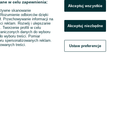
ane w celu zapewnienia:
Akceptuj wszystkie
ktywne skanowanie
. Rozumienie odbiorców dzięki
ł. Przechowywanie informacji na
ci reklam. Rozwój i ulepszanie
Akceptuj niezbędne
. Tworzenie profili w celu
raniczonych danych do wyboru
o wyboru treści. Pomiar
boru spersonalizowanych reklam.
zowanych treści.
Ustaw preferencje