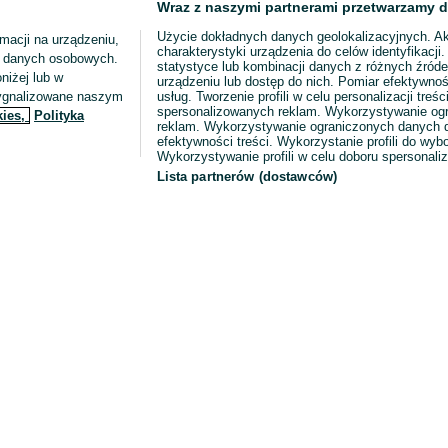
Wraz z naszymi partnerami przetwarzamy d
Użycie dokładnych danych geolokalizacyjnych. A
macji na urządzeniu,
charakterystyki urządzenia do celów identyfikacji
ia danych osobowych.
statystyce lub kombinacji danych z różnych źróde
niżej lub w
urządzeniu lub dostęp do nich. Pomiar efektywnoś
sygnalizowane naszym
usług. Tworzenie profili w celu personalizacji treści
spersonalizowanych reklam. Wykorzystywanie og
kies,
Polityka
reklam. Wykorzystywanie ograniczonych danych d
efektywności treści. Wykorzystanie profili do wy
Wykorzystywanie profili w celu doboru spersonali
Lista partnerów (dostawców)