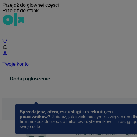
Przejdź do głównej części
Przejdź do stopki
Czat
Twoje konto
Dodaj ogłoszenie
Dla biznesu
opens in a new tab
Sprzedajesz, oferujesz usługi lub rekrutujesz
pracowników?
Zobacz, jak dzięki naszym rozwiązaniom dl
firm możesz dotrzeć do milionów użytkowników — i osiągną
swoje cele.
Na OLX od
marca 2017
Sprzedająca
Ostatnio online w dniu 19 lipca