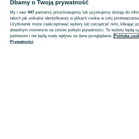
Dbamy o Twoją prywatność
Wyróżnione ogłoszenia
Oferta dla firm
My i nasi
447
partnerzy przechowujemy lub uzyskujemy dostęp do infor
takich jak unikalne identyfikatory w plikach cookie w celu przetwarzan
Blog
Użytkownik może zaakceptować wybory lub zarządzać nimi, klikając po
Regulamin
dowolnym momencie na stronie polityki prywatności. Te wybory będą 
partnerom i nie będą miały wpływu na dane przeglądania.
Polityka coo
Polityka prywatności
Prywatności
Reklama
Informacja o realizowanej strategii podatkowej
Ustawienia plików cookie
Zasady bezpieczeństwa
Mapa kategorii
Mapa miejscowości
Mapa ministron
Popularne wyszukiwania
Kariera
Pracodawcy na OLX