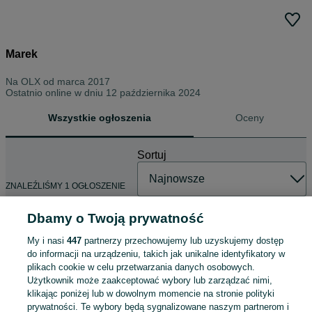
Marek
Na OLX od
marca 2017
Ostatnio online w dniu 12 października 2024
Wszystkie ogłoszenia
Oceny
Sortuj
ZNALEŹLIŚMY 1 OGŁOSZENIE
Dbamy o Twoją prywatność
My i nasi
447
partnerzy przechowujemy lub uzyskujemy dostęp
Gorset ortopedyczny Jewetta
do informacji na urządzeniu, takich jak unikalne identyfikatory w
rozmiar S
plikach cookie w celu przetwarzania danych osobowych.
100 zł
Użytkownik może zaakceptować wybory lub zarządzać nimi,
107 zł z Pakietem Ochronnym
klikając poniżej lub w dowolnym momencie na stronie polityki
prywatności. Te wybory będą sygnalizowane naszym partnerom i