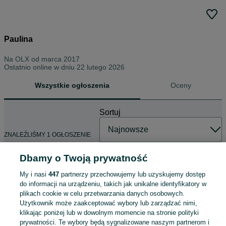
Paulina
Na OLX od
marca 2017
Ostatnio online w dniu 22 lutego 2026
Wszystkie ogłoszenia
Oceny
Sortuj
ZNALEŹLIŚMY 1 OGŁOSZENIE
Dbamy o Twoją prywatność
My i nasi
447
partnerzy przechowujemy lub uzyskujemy dostęp
Dębowy barek rzeźbiony
do informacji na urządzeniu, takich jak unikalne identyfikatory w
350 zł
plikach cookie w celu przetwarzania danych osobowych.
Użytkownik może zaakceptować wybory lub zarządzać nimi,
klikając poniżej lub w dowolnym momencie na stronie polityki
prywatności. Te wybory będą sygnalizowane naszym partnerom i