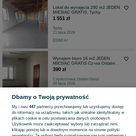
Lokal do wynajęcia 280 m2 JEDEN
MIESIĄC GRATIS, Tychy
1 551 zł
Tychy
21 lipca 2026
280 m²
Wynajem biuro 16 m2 JEDEN
MIESIĄC GRATIS Cz-wa Ostatni
Grosz
390 zł
Częstochowa, Ostatni Grosz
20 lipca 2026
12 m²
Dbamy o Twoją prywatność
My i nasi
447
partnerzy przechowujemy lub uzyskujemy dostęp
Do sprzedania Porsche Cayenne
do informacji na urządzeniu, takich jak unikalne identyfikatory w
Turbo 4,5 V8 biturbo
plikach cookie w celu przetwarzania danych osobowych.
23 900 zł
Użytkownik może zaakceptować wybory lub zarządzać nimi,
klikając poniżej lub w dowolnym momencie na stronie polityki
Częstochowa, Ostatni Grosz
17 lipca 2026
prywatności. Te wybory będą sygnalizowane naszym partnerom i