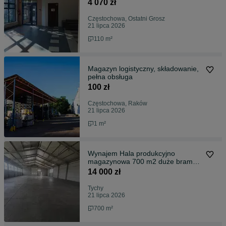
4 070 zł
Częstochowa, Ostatni Grosz
21 lipca 2026
110 m²
Magazyn logistyczny, składowanie,
pełna obsługa
100 zł
Częstochowa, Raków
21 lipca 2026
1 m²
Wynajem Hala produkcyjno
magazynowa 700 m2 duże bramy
Tychy
14 000 zł
Tychy
21 lipca 2026
700 m²