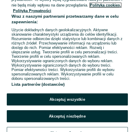
nie będą miały wpływu na dane przeglądania.
Polityka cookies,
2005 - 193 000 km
Polityka Prywatności
Wraz z naszymi partnerami przetwarzamy dane w celu
zapewnienia:
Wynajem biuro 33 m2 - JEDEN
MIESIĄC GARTIS - lokal uslugowy
Użycie dokładnych danych geolokalizacyjnych. Aktywne
957 zł
skanowanie charakterystyki urządzenia do celów identyfikacji.
Rozumienie odbiorców dzięki statystyce lub kombinacji danych z
różnych źródeł. Przechowywanie informacji na urządzeniu lub
Częstochowa, Ostatni Grosz
dostęp do nich. Pomiar efektywności reklam. Rozwój i
17 lipca 2026
ulepszanie usług. Tworzenie profili w celu personalizacji treści.
17 m²
Tworzenie profili w celu spersonalizowanych reklam.
Wykorzystywanie ograniczonych danych do wyboru reklam.
Wykorzystywanie ograniczonych danych do wyboru treści.
Pomiar efektywności treści. Wykorzystanie profili do wyboru
spersonalizowanych reklam. Wykorzystywanie profili w celu
doboru spersonalizowanych treści.
Lista partnerów (dostawców)
Akceptuj wszystkie
Akceptuj niezbędne